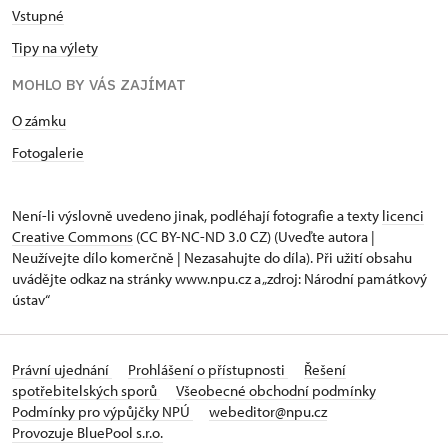
Vstupné
Tipy na výlety
MOHLO BY VÁS ZAJÍMAT
O zámku
Fotogalerie
Není-li výslovně uvedeno jinak, podléhají fotografie a texty
licenci
Creative Commons
(CC BY-NC-ND 3.0 CZ) (Uveďte autora |
Neužívejte dílo komerčně | Nezasahujte do díla). Při užití obsahu
uvádějte odkaz na stránky www.npu.cz a „zdroj: Národní památkový
ústav“
Právní ujednání
Prohlášení o přístupnosti
Řešení
spotřebitelských sporů
Všeobecné obchodní podmínky
Podmínky pro výpůjčky NPÚ
webeditor@npu.cz
Provozuje BluePool s.r.o.