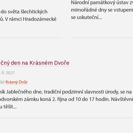
Národní památkový ústav zv
mimořádné dny se vstupem 
do světa šlechtických
se uskuteční...
esů. V rámci Hradozámecké
ečný den na Krásném Dvoře
. 9. 2021
dal
Krásný Dvůr
ník Jablečného dne, tradiční podzimní slavnosti úrody, se na
dvorském zámku koná 2. října od 10 do 17 hodin. Návštěvní
těšit...