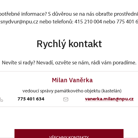
 potřebné informace? S důvěrou se na nás obraťte prostředn
asnydvur@npu.cz nebo telefonů: 415 210 004 nebo 775 401 6
Rychlý kontakt
Nevíte si rady? Nevadí, ozvěte se nám, rádi vám poradíme.
Milan Vaněrka
vedoucí správy památkového objektu (kastelán)
775 401 634
vanerka.milan@npu.cz
ÚPS v Ústí nad Labem
1/, Krásný Dvůr 1 43972
VŠECHNY KONTAKTY