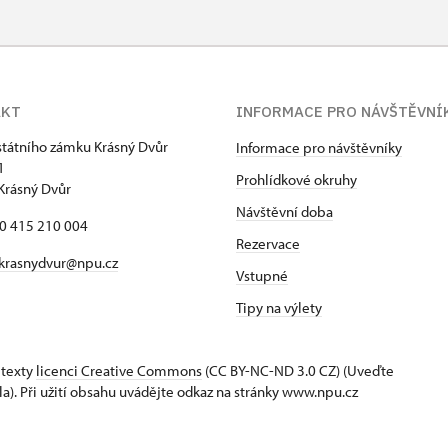
AKT
INFORMACE PRO NÁVŠTĚVNÍ
státního zámku Krásný Dvůr
Informace pro návštěvníky
1
Prohlídkové okruhy
Krásný Dvůr
Návštěvní doba
20 415 210 004
Rezervace
krasnydvur@npu.cz
Vstupné
Tipy na výlety
 texty
licenci Creative Commons
(CC BY-NC-ND 3.0 CZ) (Uveďte
la). Při užití obsahu uvádějte odkaz na stránky www.npu.cz