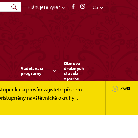
Plánujete výlet
CS
Obnova
Vzdělávací
drobných
programy
staveb
v parku
stupenku si prosím zajistěte předem
ZAVŘÍT
řístupněny návštěvnické okruhy I.