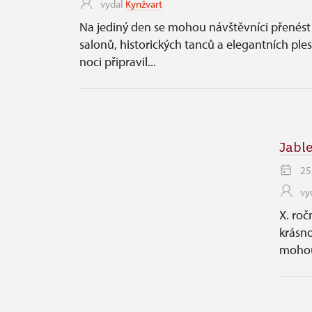
vydal
Kynžvart
Na jediný den se mohou návštěvníci přenést 
salonů, historických tanců a elegantních pl
noci připravil...
Jabl
25
vy
X. roč
krásno
mohou 