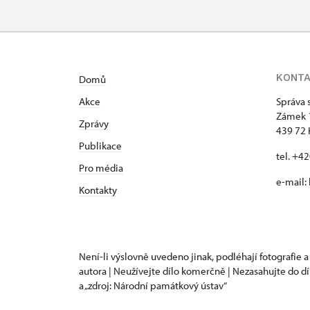
KONT
Domů
Akce
Správa 
Zámek 
Zprávy
439 72 
Publikace
tel. +4
Pro média
e-mail:
Kontakty
Není-li výslovně uvedeno jinak, podléhají fotografie a
autora | Neužívejte dílo komerčně | Nezasahujte do dí
a „zdroj: Národní památkový ústav“