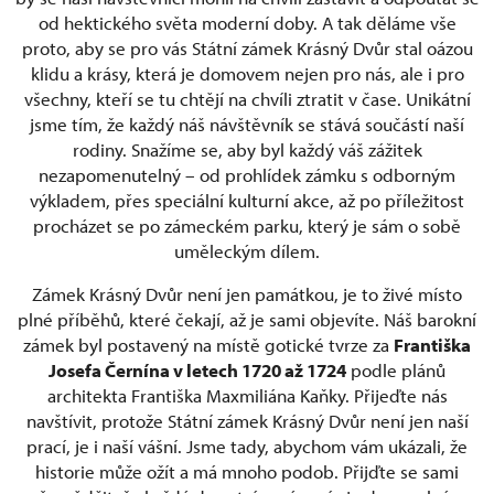
od hektického světa moderní doby. A tak děláme vše
proto, aby se pro vás Státní zámek Krásný Dvůr stal oázou
klidu a krásy, která je domovem nejen pro nás, ale i pro
všechny, kteří se tu chtějí na chvíli ztratit v čase. Unikátní
jsme tím, že každý náš návštěvník se stává součástí naší
rodiny. Snažíme se, aby byl každý váš zážitek
nezapomenutelný – od prohlídek zámku s odborným
výkladem, přes speciální kulturní akce, až po příležitost
procházet se po zámeckém parku, který je sám o sobě
uměleckým dílem.
Zámek Krásný Dvůr není jen památkou, je to živé místo
plné příběhů, které čekají, až je sami objevíte. Náš barokní
zámek byl postavený na místě gotické tvrze za
Františka
Josefa Černína v letech 1720 až 1724
podle plánů
architekta Františka Maxmiliána Kaňky. Přijeďte nás
navštívit, protože Státní zámek Krásný Dvůr není jen naší
prací, je i naší vášní. Jsme tady, abychom vám ukázali, že
historie může ožít a má mnoho podob. Přijďte se sami