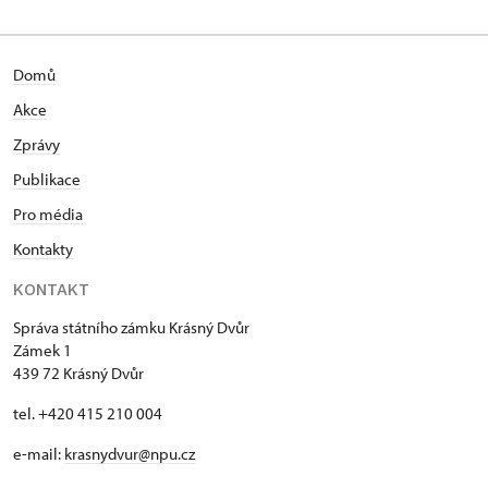
Domů
Akce
Zprávy
Publikace
Pro média
Kontakty
KONTAKT
Správa státního zámku Krásný Dvůr
Zámek 1
439 72 Krásný Dvůr
tel. +420 415 210 004
e-mail:
krasnydvur@npu.cz