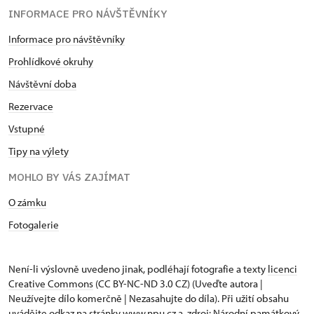
INFORMACE PRO NÁVŠTĚVNÍKY
Informace pro návštěvníky
Prohlídkové okruhy
Návštěvní doba
Rezervace
Vstupné
Tipy na výlety
MOHLO BY VÁS ZAJÍMAT
O zámku
Fotogalerie
Není-li výslovně uvedeno jinak, podléhají fotografie a texty
licenci
Creative Commons
(CC BY-NC-ND 3.0 CZ) (Uveďte autora |
Neužívejte dílo komerčně | Nezasahujte do díla). Při užití obsahu
uvádějte odkaz na stránky www.npu.cz a „zdroj: Národní památkový