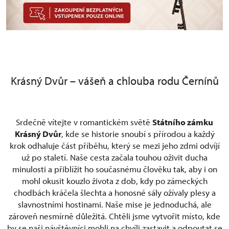
Krásný Dvůr – vášeň a chlouba rodu Černínů
Srdečně vítejte v romantickém světě
Státního zámku
Krásný Dvůr
, kde se historie snoubí s přírodou a každý
krok odhaluje část příběhu, který se mezi jeho zdmi odvíjí
už po staletí. Naše cesta začala touhou oživit ducha
minulosti a přiblížit ho současnému člověku tak, aby i on
mohl okusit kouzlo života z dob, kdy po zámeckých
chodbách kráčela šlechta a honosné sály ožívaly plesy a
slavnostními hostinami. Naše mise je jednoduchá, ale
zároveň nesmírně důležitá. Chtěli jsme vytvořit místo, kde
by se naši návštěvníci mohli na chvíli zastavit a odpoutat se