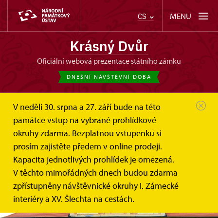
MENU
CS
Krásný Dvůr
oficiální webová prezentace státního zámku
DNEŠNÍ NÁVŠTĚVNÍ DOBA
V neděli 30. srpna a 27. září bude na této
památce vstup na vybrané prohlídkové
okruhy zdarma. Bezplatnou vstupenku si
prosím zajistěte předem v online prodeji.
Kapacita jednotlivých prohlídek je omezená.
V těchto mimořádných dnech budou zdarma
zpřístupněny návštěvnické okruhy I. Zámecké
interiéry a XV. Šlechta na cestách.