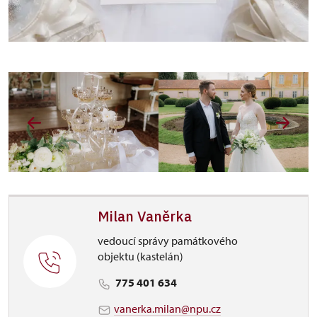
Milan Vaněrka
vedoucí správy památkového
objektu (kastelán)
775 401 634
vanerka.milan@npu.cz