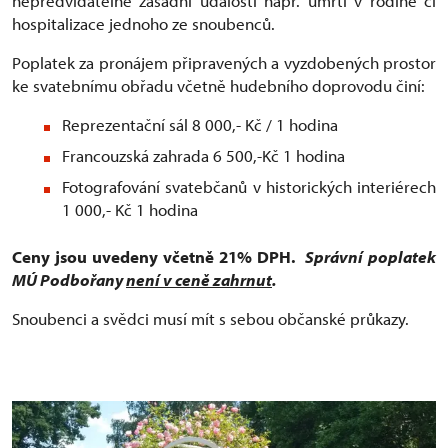
nepředvídatelné zásadní události např. úmrtí v rodině či
hospitalizace jednoho ze snoubenců.
Poplatek za pronájem připravených a vyzdobených prostor
ke svatebnímu obřadu včetně hudebního doprovodu činí:
Reprezentační sál 8 000,- Kč / 1 hodina
Francouzská zahrada 6 500,-Kč 1 hodina
Fotografování svatebčanů v historických interiérech
1 000,- Kč 1 hodina
Ceny jsou uvedeny včetně 21% DPH.
Správní poplatek
MÚ Podbořany
není v ceně zahrnut
.
Snoubenci a svědci musí mít s sebou občanské průkazy.