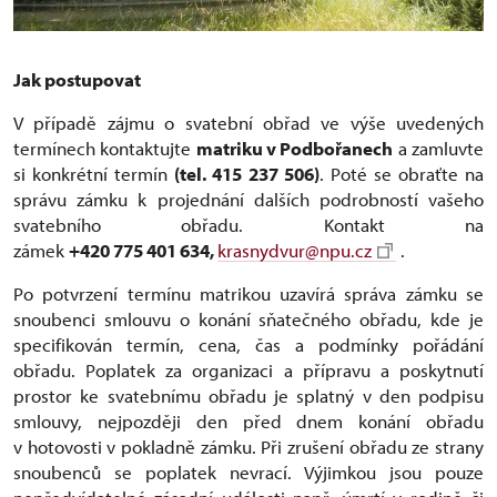
Jak postupovat
V případě zájmu o svatební obřad ve výše uvedených
termínech kontaktujte
matriku v Podbořanech
a zamluvte
si konkrétní termín
(tel. 415 237 506)
. Poté se obraťte na
správu zámku k projednání dalších podrobností vašeho
svatebního obřadu. Kontakt na
zámek
+420 775 401 634
,
krasnydvur@npu.cz
.
Po potvrzení termínu matrikou uzavírá správa zámku se
snoubenci smlouvu o konání sňatečného obřadu, kde je
specifikován termín, cena, čas a podmínky pořádání
obřadu. Poplatek za organizaci a přípravu a poskytnutí
prostor ke svatebnímu obřadu je splatný v den podpisu
smlouvy, nejpozději den před dnem konání obřadu
v hotovosti v pokladně zámku. Při zrušení obřadu ze strany
snoubenců se poplatek nevrací. Výjimkou jsou pouze