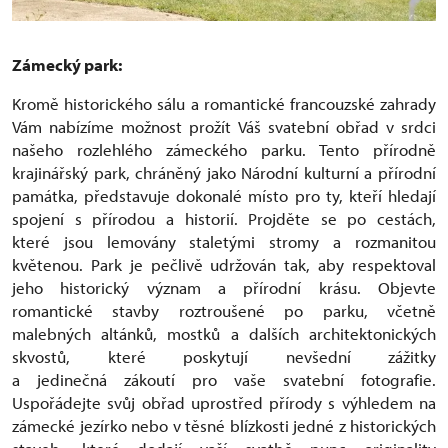
Zámecký park:
Kromě historického sálu a romantické francouzské zahrady
Vám nabízíme možnost prožít Váš svatební obřad v srdci
našeho rozlehlého zámeckého parku. Tento přírodně
krajinářský park, chráněný jako Národní kulturní a přírodní
památka, představuje dokonalé místo pro ty, kteří hledají
spojení s přírodou a historií. Projděte se po cestách,
které jsou lemovány staletými stromy a rozmanitou
květenou. Park je pečlivě udržován tak, aby respektoval
jeho historický význam a přírodní krásu. Objevte
romantické stavby roztroušené po parku, včetně
malebných altánků, mostků a dalších architektonických
skvostů, které poskytují nevšední zážitky
a jedinečná zákoutí pro vaše svatební fotografie.
Uspořádejte svůj obřad uprostřed přírody s výhledem na
zámecké jezírko nebo v těsné blízkosti jedné z historických