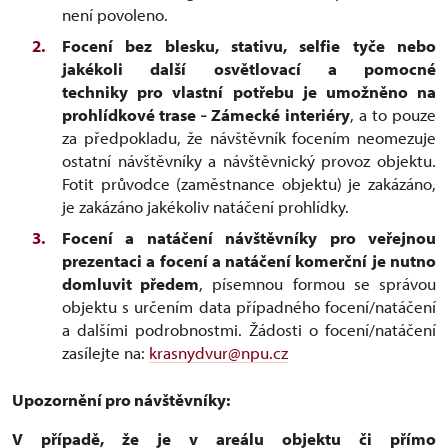
není povoleno.
Focení bez blesku, stativu, selfie tyče nebo
jakékoli další osvětlovací a pomocné
techniky pro vlastní potřebu je umožněno na
prohlídkové trase
Zámecké interiéry
, a to pouze
–
za předpokladu, že návštěvník focením neomezuje
ostatní návštěvníky a návštěvnický provoz objektu.
Fotit průvodce (zaměstnance objektu) je zakázáno,
je zakázáno jakékoliv natáčení prohlídky.
Focení a natáčení návštěvníky pro veřejnou
prezentaci a focení a natáčení komerční je nutno
domluvit předem
, písemnou formou se správou
objektu s určením data případného focení/natáčení
a dalšími podrobnostmi. Žádosti o focení/natáčení
zasílejte na:
krasnydvur@npu.cz
Upozornění pro návštěvníky:
V případě, že je v areálu objektu či přímo