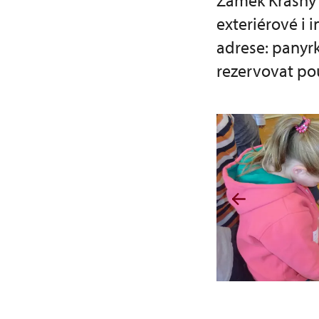
Zámek Krásný 
exteriérové i 
adrese: panyr
rezervovat po