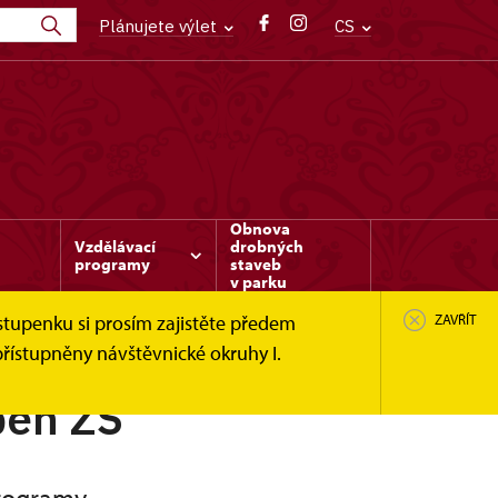
Plánujete výlet
CS
Obnova
Vzdělávací
drobných
programy
staveb
v parku
stupenku si prosím zajistěte předem
ZAVŘÍT
řístupněny návštěvnické okruhy I.
peň ZŠ