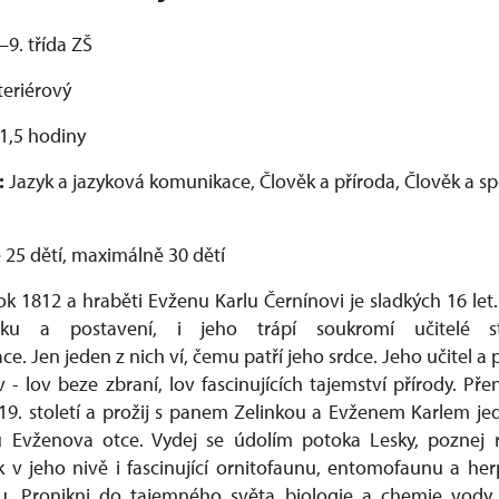
–9. třída ZŠ
teriérový
1,5 hodiny
:
Jazyk a jazyková komunikace, Člověk a příroda, Člověk a s
ě 25 dětí, maximálně 30 dětí
ok 1812 a hraběti Evženu Karlu Černínovi je sladkých 16 let.
ku a postavení, i jeho trápí soukromí učitelé s
e. Jen jeden z nich ví, čemu patří jeho srdce. Jeho učitel a př
v - lov beze zbraní, lov fascinujících tajemství přírody. P
19. století a prožij s panem Zelinkou a Evženem Karlem j
u Evženova otce. Vydej se údolím potoka Lesky, poznej 
 v jeho nivě i fascinující ornitofaunu, entomofaunu a he
ku. Pronikni do tajemného světa biologie a chemie vody