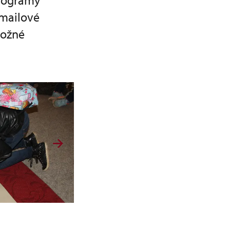
programy
emailové
možné