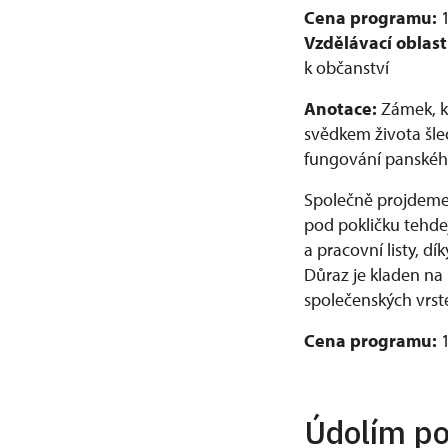
Cena programu:
1
Vzdělávací oblast
k občanství
Anotace:
Zámek, kt
svědkem života šle
fungování panského 
Společně projdeme 
pod pokličku tehde
a pracovní listy, dík
Důraz je kladen na
společenských vrst
Cena programu:
Údolím po