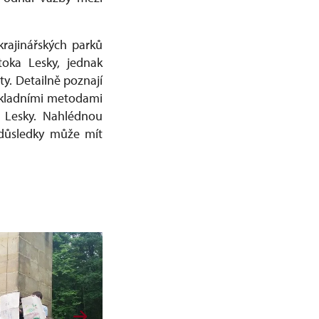
rajinářských parků
toka Lesky, jednak
ty. Detailně poznají
ákladními metodami
a Lesky. Nahlédnou
 důsledky může mít