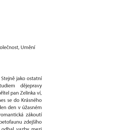
polečnost, Umění
 Stejně jako ostatní
tudiem dějepravy
ítel pan Zelinka ví,
řenes se do Krásného
eden den v úžasném
romantická zákoutí
rpetofaunu zdejšího
, odhal vazby mezi