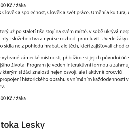
00 Kč / žáka
:
Člověk a společnost, Člověk a svět práce, Umění a kultura, 
erý už po staletí tiše stojí na svém místě, v sobě ukrývá nes
chty i služebnictva a nyní se rozhodl promluvit. Uvede žák
sídla ne z pohledu hrabat, ale těch, kteří zajišťovali chod
vybrané zámecké místnosti, přiblížíme si jejich původní úč
jšího života. Program je veden interaktivní formou a zahrnu
y kterým si žáci znalosti nejen osvojí, ale i aktivně procvičí.
 propojení historického obsahu s vnímáním každodennosti v
ev.
100 Kč / žáka
toka Lesky