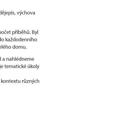
dějepis, výchova
počet příběhů. Byl
y do každodenního
 celého domu.
el a nahlédneme
je tematické úkoly
 kontextu různých