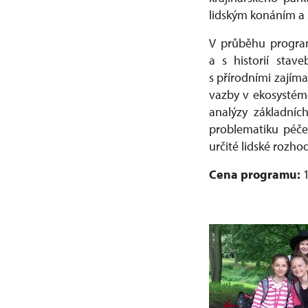
lidským konáním a 
V průběhu program
a s historií stav
s přírodními zajíma
vazby v ekosystém
analýzy základníc
problematiku péče
určité lidské rozho
Cena programu: