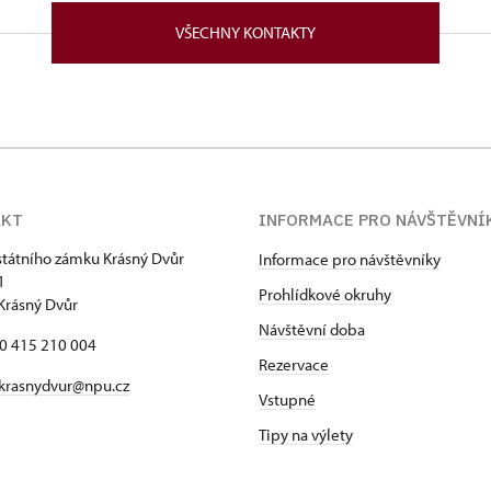
VŠECHNY KONTAKTY
AKT
INFORMACE PRO NÁVŠTĚVNÍ
státního zámku Krásný Dvůr
Informace pro návštěvníky
1
Prohlídkové okruhy
Krásný Dvůr
Návštěvní doba
20 415 210 004
Rezervace
krasnydvur@npu.cz
Vstupné
Tipy na výlety