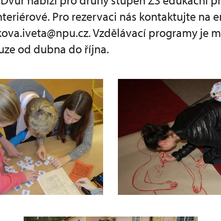
Dvůr nabízí pro druhý stupeň ZŠ edukační 
interiérové. Pro rezervaci nás kontaktujte na 
kova.iveta@npu.cz. Vzdělávací programy je 
uze od dubna do října.