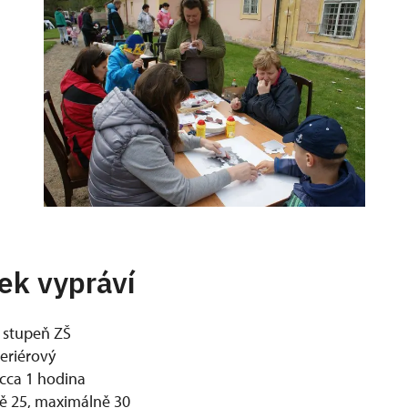
ek vypráví
. stupeň ZŠ
eriérový
cca 1 hodina
ě 25, maximálně 30