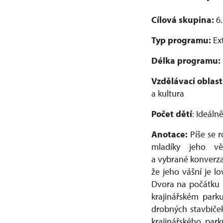
Cílová skupina:
6.
Typ programu:
Ex
Délka programu:
Vzdělávací oblast
a kultura
Počet dětí
: Ideáln
Anotace:
Píše se r
mladíky jeho vě
a vybrané konverzac
že jeho vášní je lo
Dvora na počátku 
krajinářském park
drobných stavbiček
krajinářského par