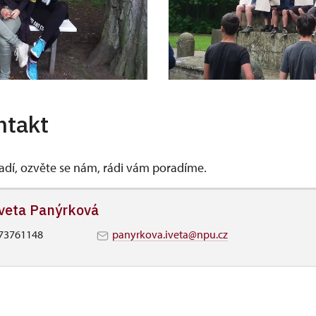
ntakt
vadí, ozvěte se nám, rádi vám poradíme.
veta Panýrková
73761148
panyrkova.iveta@npu.cz