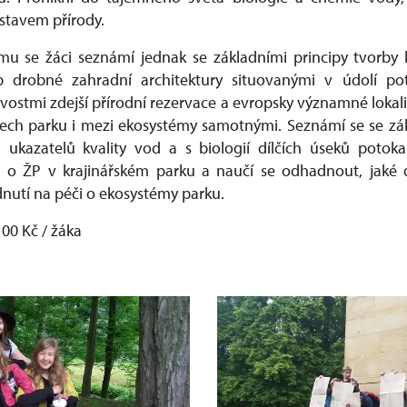
stavem přírody.
u se žáci seznámí jednak se základními principy tvorby k
eb drobné zahradní architektury situovanými v údolí po
vostmi zdejší přírodní rezervace a evropsky významné lokali
ech parku i mezi ekosystémy samotnými. Seznámí se se z
h ukazatelů kvality vod a s biologií dílčích úseků potok
 o ŽP v krajinářském parku a naučí se odhadnout, jaké
dnutí na péči o ekosystémy parku.
100 Kč / žáka