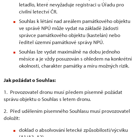
letadlo, které nevyžaduje registraci u Úřadu pro
civilní letectví ČR.
Souhlas k létání nad areálem památkového objektu
ve správě NPÚ může vydat na základě žádosti
správce památkového objektu (kastelán) nebo
ředitel územní památkové správy NPÚ.
Souhlas lze vydat maximálně na dobu jednoho
měsíce a je vždy posuzován s ohledem na konkrétní
okolnosti, charakter památky a míru možných rizik.
Jak požádat o Souhlas:
1. Provozovatel dronu musí předem písemně požádat
správu objektu o Souhlas s letem dronu.
2. Před udělením písemného Souhlasu musí provozovatel
doložit:
doklad o absolvování letecké způsobilosti/výcviku
(A1/A3, A2)