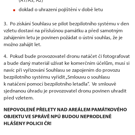
doklad o uhrazení pojištění v době letu
3. Po získání Souhlasu se pilot bezpilotního systému v den
vzletu dostaví na příslušnou památku a před samotným
zahájením letu je povinen požádat o ústní souhlas, že je
možno zahájit let.
4. Pokud bude provozovatel dronu natáčet či fotografovat
a bude daný materiál užívat ke komerčním účelům, musí si
navíc při vyřizování Souhlasu se zapojením do provozu
bezpilotního systému vyřídit „Smlouvu o souhlasu
k natáčení pomocí bezpilotního letadla“. Ve smlouvě
sjednanou úhradu je provozovatel dronu povinen uhradit
před vzletem.
NEPOVOLENÉ PŘELETY NAD AREÁLEM PAMÁTKOVÉHO
OBJEKTU VE SPRÁVĚ NPÚ BUDOU NEPRODLENĚ
HLÁŠENY POLICII ČR!