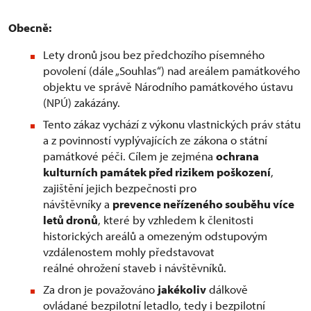
Obecně:
Lety dronů jsou bez předchozího písemného
povolení (dále „Souhlas“) nad areálem památkového
objektu ve správě Národního památkového ústavu
(NPÚ) zakázány.
Tento zákaz vychází z výkonu vlastnických práv státu
a z povinností vyplývajících ze zákona o státní
památkové péči. Cílem je zejména
ochrana
kulturních památek před rizikem poškození
,
zajištění jejich bezpečnosti pro
návštěvníky a
prevence neřízeného souběhu více
letů dronů
, které by vzhledem k členitosti
historických areálů a omezeným odstupovým
vzdálenostem mohly představovat
reálné ohrožení staveb i návštěvníků.
Za dron je považováno
jakékoliv
dálkově
ovládané bezpilotní letadlo, tedy i bezpilotní