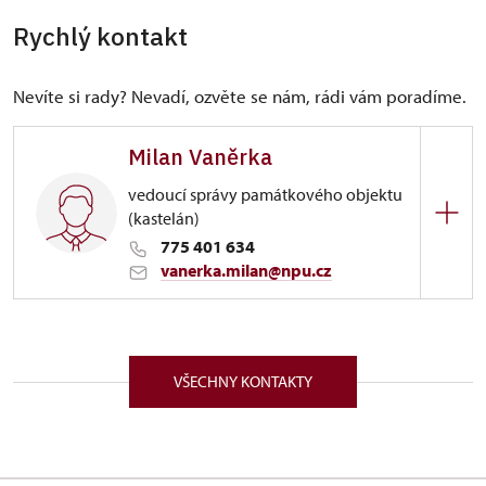
Rychlý kontakt
Nevíte si rady? Nevadí, ozvěte se nám, rádi vám poradíme.
Milan Vaněrka
vedoucí správy památkového objektu
(kastelán)
775 401 634
vanerka.milan@npu.cz
ÚPS v Ústí nad Labem
1/, Krásný Dvůr 1 43972
VŠECHNY KONTAKTY