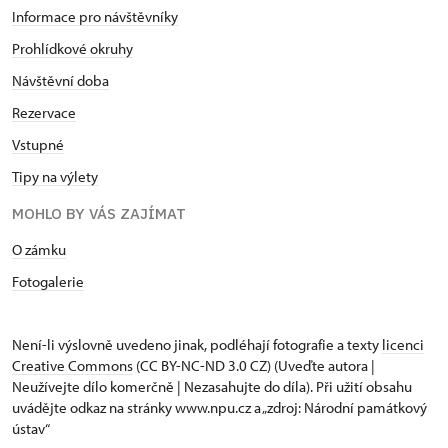
Informace pro návštěvníky
Prohlídkové okruhy
Návštěvní doba
Rezervace
Vstupné
Tipy na výlety
MOHLO BY VÁS ZAJÍMAT
O zámku
Fotogalerie
Není-li výslovně uvedeno jinak, podléhají fotografie a texty
licenci
Creative Commons
(CC BY-NC-ND 3.0 CZ) (Uveďte autora |
Neužívejte dílo komerčně | Nezasahujte do díla). Při užití obsahu
uvádějte odkaz na stránky www.npu.cz a „zdroj: Národní památkový
ústav“