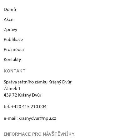
Domů
Akce
Zprávy
Publikace
Pro média
Kontakty
KONTAKT
Správa státního zámku Krásný Dvůr
Zámek 1
439 72 Krásný Dvůr
tel. +420 415 210 004
e-mail:
krasnydvur@npu.cz
INFORMACE PRO NÁVŠTĚVNÍKY