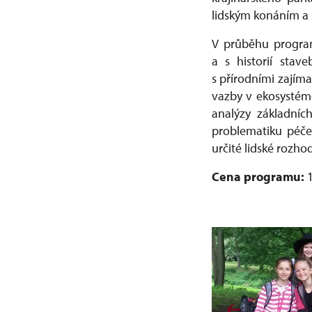
lidským konáním a 
V průběhu program
a s historií stav
s přírodními zajíma
vazby v ekosystém
analýzy základníc
problematiku péče
určité lidské rozho
Cena programu: