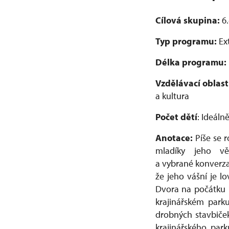
Cílová skupina:
6.
Typ programu:
Ex
Délka programu:
Vzdělávací oblast
a kultura
Počet dětí
: Ideáln
Anotace:
Píše se r
mladíky jeho vě
a vybrané konverzac
že jeho vášní je lo
Dvora na počátku 
krajinářském park
drobných stavbiček
krajinářského par