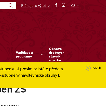
Plánujete výlet
CS
Obnova
Vzdělávací
drobných
programy
staveb
v parku
stupenku si prosím zajistěte předem
ZAVŘÍT
řístupněny návštěvnické okruhy I.
peň ZŠ