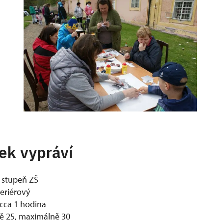
ek vypráví
. stupeň ZŠ
eriérový
cca 1 hodina
ě 25, maximálně 30