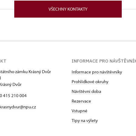
VŠECHNY KONTAKTY
AKT
INFORMACE PRO NÁVŠTĚVNÍ
státního zámku Krásný Dvůr
Informace pro návštěvníky
1
Prohlídkové okruhy
Krásný Dvůr
Návštěvní doba
20 415 210 004
Rezervace
krasnydvur@npu.cz
Vstupné
Tipy na výlety