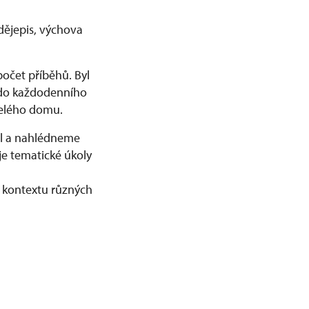
dějepis, výchova
počet příběhů. Byl
y do každodenního
 celého domu.
el a nahlédneme
je tematické úkoly
 kontextu různých