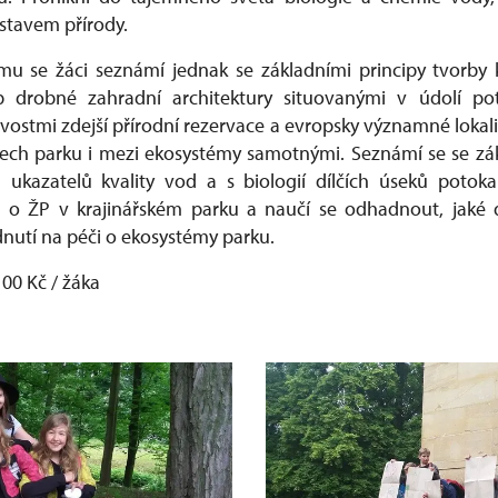
stavem přírody.
u se žáci seznámí jednak se základními principy tvorby k
eb drobné zahradní architektury situovanými v údolí po
vostmi zdejší přírodní rezervace a evropsky významné lokali
ech parku i mezi ekosystémy samotnými. Seznámí se se z
h ukazatelů kvality vod a s biologií dílčích úseků potok
 o ŽP v krajinářském parku a naučí se odhadnout, jaké
dnutí na péči o ekosystémy parku.
100 Kč / žáka