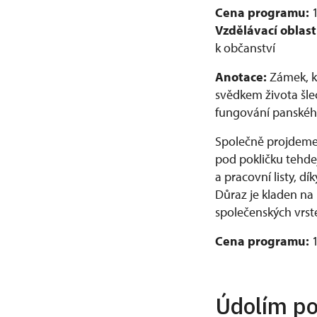
Cena programu:
1
Vzdělávací oblast
k občanství
Anotace:
Zámek, kt
svědkem života šle
fungování panského 
Společně projdeme 
pod pokličku tehde
a pracovní listy, dík
Důraz je kladen na
společenských vrst
Cena programu:
Údolím po