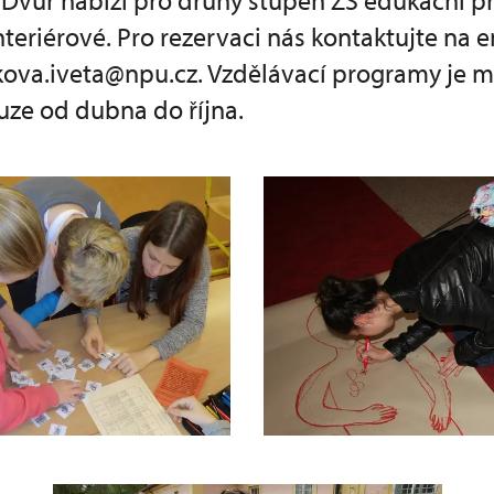
Dvůr nabízí pro druhý stupeň ZŠ edukační 
interiérové. Pro rezervaci nás kontaktujte na 
kova.iveta@npu.cz. Vzdělávací programy je 
uze od dubna do října.