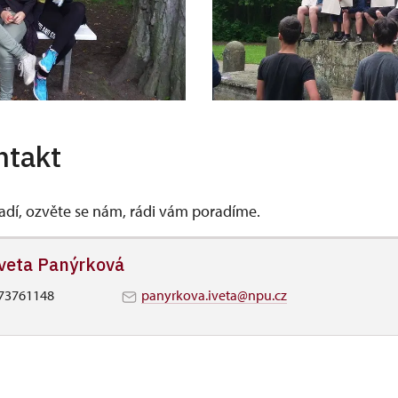
ntakt
vadí, ozvěte se nám, rádi vám poradíme.
veta Panýrková
73761148
panyrkova.iveta@npu.cz