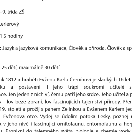
–9. třída ZŠ
teriérový
1,5 hodiny
:
Jazyk a jazyková komunikace, Člověk a příroda, Člověk a s
ě 25 dětí, maximálně 30 dětí
ok 1812 a hraběti Evženu Karlu Černínovi je sladkých 16 let.
ku a postavení, i jeho trápí soukromí učitelé s
e. Jen jeden z nich ví, čemu patří jeho srdce. Jeho učitel a př
v - lov beze zbraní, lov fascinujících tajemství přírody. P
19. století a prožij s panem Zelinkou a Evženem Karlem j
u Evženova otce. Vydej se údolím potoka Lesky, poznej 
 v jeho nivě i fascinující ornitofaunu, entomofaunu a he
ku. Pronikni do tajemného světa biologie a chemie vody