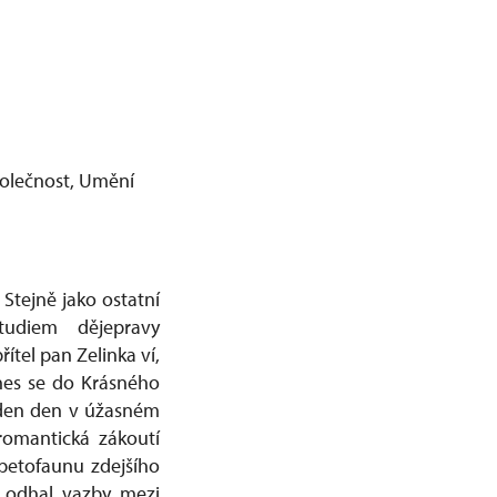
polečnost, Umění
 Stejně jako ostatní
tudiem dějepravy
ítel pan Zelinka ví,
řenes se do Krásného
eden den v úžasném
romantická zákoutí
rpetofaunu zdejšího
, odhal vazby mezi