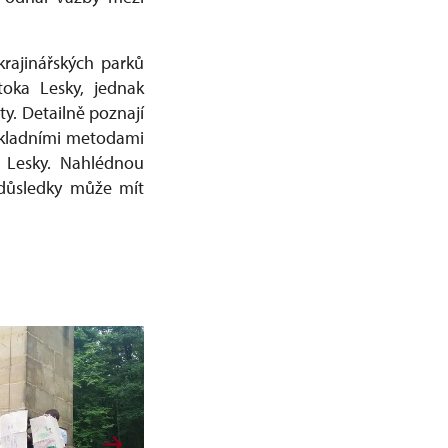
rajinářských parků
toka Lesky, jednak
ty. Detailně poznají
ákladními metodami
a Lesky. Nahlédnou
 důsledky může mít