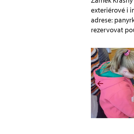
Zámek Krásný 
exteriérové i 
adrese: panyr
rezervovat po