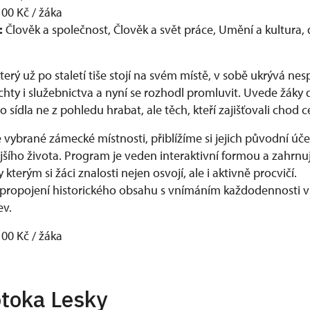
00 Kč / žáka
:
Člověk a společnost, Člověk a svět práce, Umění a kultura, 
erý už po staletí tiše stojí na svém místě, v sobě ukrývá nes
chty i služebnictva a nyní se rozhodl promluvit. Uvede žák
sídla ne z pohledu hrabat, ale těch, kteří zajišťovali chod
vybrané zámecké místnosti, přiblížíme si jejich původní úč
jšího života. Program je veden interaktivní formou a zahrnu
y kterým si žáci znalosti nejen osvojí, ale i aktivně procvičí.
 propojení historického obsahu s vnímáním každodennosti v
ev.
100 Kč / žáka
toka Lesky