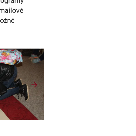
programy
emailové
možné