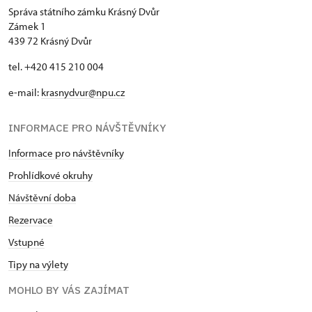
Správa státního zámku Krásný Dvůr
Zámek 1
439 72 Krásný Dvůr
tel. +420 415 210 004
e-mail:
krasnydvur@npu.cz
INFORMACE PRO NÁVŠTĚVNÍKY
Informace pro návštěvníky
Prohlídkové okruhy
Návštěvní doba
Rezervace
Vstupné
Tipy na výlety
MOHLO BY VÁS ZAJÍMAT