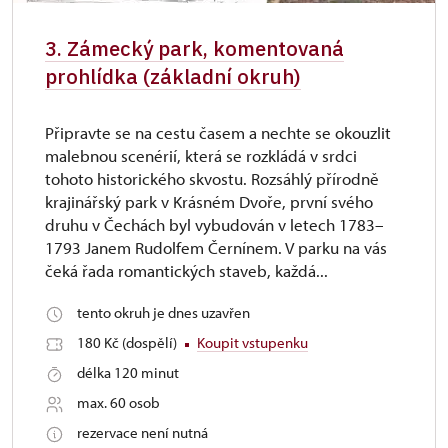
3. Zámecký park, komentovaná
prohlídka (základní okruh)
Připravte se na cestu časem a nechte se okouzlit
malebnou scenérií, která se rozkládá v srdci
tohoto historického skvostu. Rozsáhlý přírodně
krajinářský park v Krásném Dvoře, první svého
druhu v Čechách byl vybudován v letech 1783–
1793 Janem Rudolfem Černínem. V parku na vás
čeká řada romantických staveb, každá...
tento okruh je dnes uzavřen
180 Kč (dospělí)
Koupit vstupenku
délka 120 minut
max. 60 osob
rezervace není nutná