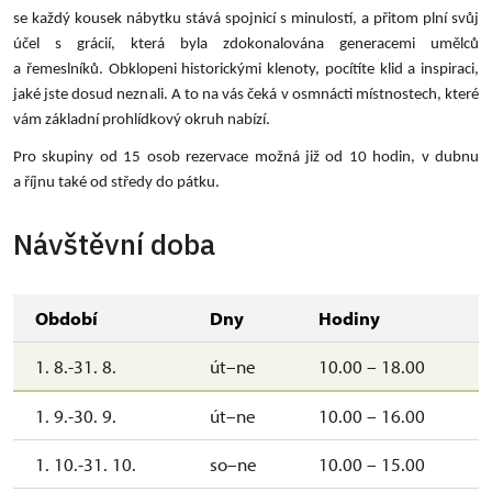
se každý kousek nábytku stává spojnicí s minulostí, a přitom plní svůj
účel s grácií, která byla zdokonalována generacemi umělců
a řemeslníků. Obklopeni historickými klenoty, pocítíte klid a inspiraci,
jaké jste dosud neznali. A to na vás čeká v osmnácti místnostech, které
vám základní prohlídkový okruh nabízí.
Pro skupiny od 15 osob rezervace možná již od 10 hodin, v dubnu
a říjnu také od středy do pátku.
Návštěvní doba
Období
Dny
Hodiny
1. 8.-31. 8.
út–ne
10.00 – 18.00
1. 9.-30. 9.
út–ne
10.00 – 16.00
1. 10.-31. 10.
so–ne
10.00 – 15.00