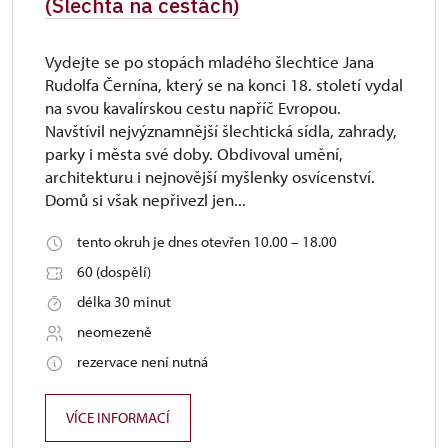
(Šlechta na cestách)
Vydejte se po stopách mladého šlechtice Jana
Rudolfa Černína, který se na konci 18. století vydal
na svou kavalírskou cestu napříč Evropou.
Navštívil nejvýznamnější šlechtická sídla, zahrady,
parky i města své doby. Obdivoval umění,
architekturu i nejnovější myšlenky osvícenství.
Domů si však nepřivezl jen...
tento okruh je dnes otevřen 10.00 – 18.00
60 (dospělí)
délka 30 minut
neomezeně
rezervace není nutná
VÍCE INFORMACÍ