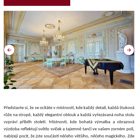
Představte si, že se ocitáte v místnosti, kde každý detail, každá štuková
růže na stropě, každý elegantní oblouk a každá vyřezávaná noha stolu
vypráví příběh století. Místnosti, kde bohatá výmalba a obrazová
výzdoba reflektují světlo svíček a tajemně tančí ve vašem zorném poli,
nabízejí pocit, že jste součástí něčeho většího, něčeho magického. Zde