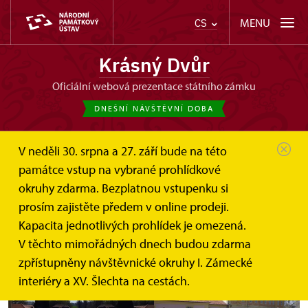
MENU
CS
Krásný Dvůr
oficiální webová prezentace státního zámku
DNEŠNÍ NÁVŠTĚVNÍ DOBA
V neděli 30. srpna a 27. září bude na této
památce vstup na vybrané prohlídkové
okruhy zdarma. Bezplatnou vstupenku si
Pohádkové Velikonoce
prosím zajistěte předem v online prodeji.
Kapacita jednotlivých prohlídek je omezená.
20. dubna
V těchto mimořádných dnech budou zdarma
zpřístupněny návštěvnické okruhy I. Zámecké
interiéry a XV. Šlechta na cestách.