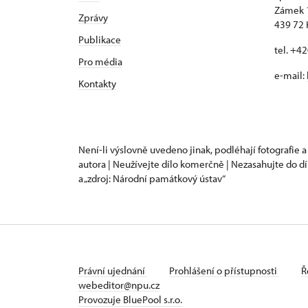
Zámek 
Zprávy
439 72 
Publikace
tel. +4
Pro média
e-mail:
Kontakty
Není-li výslovně uvedeno jinak, podléhají fotografie a
autora | Neužívejte dílo komerčně | Nezasahujte do dí
a „zdroj: Národní památkový ústav“
Právní ujednání
Prohlášení o přístupnosti
Ř
webeditor@npu.cz
Provozuje BluePool s.r.o.