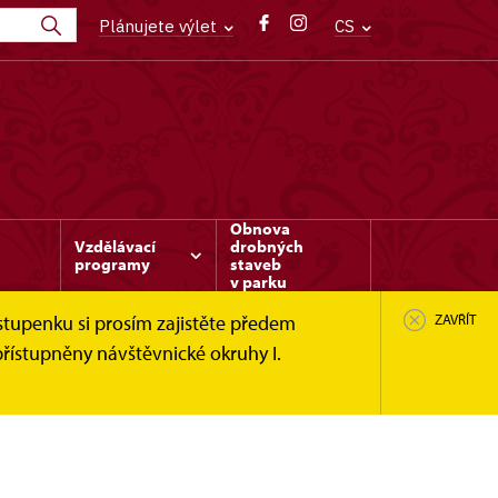
Plánujete výlet
CS
Obnova
Vzdělávací
drobných
programy
staveb
v parku
stupenku si prosím zajistěte předem
ZAVŘÍT
řístupněny návštěvnické okruhy I.