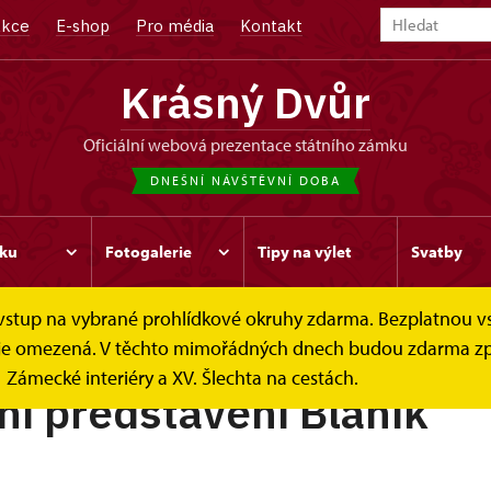
kce
E-shop
Pro média
Kontakt
Krásný Dvůr
oficiální webová prezentace státního zámku
DNEŠNÍ NÁVŠTĚVNÍ DOBA
ku
Fotogalerie
Tipy na výlet
Svatby
e vstup na vybrané prohlídkové okruhy zdarma. Bezplatnou v
ek je omezená. V těchto mimořádných dnech budou zdarma zp
Zámecké interiéry a XV. Šlechta na cestách.
ní představení Blaník