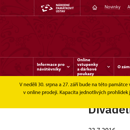
Novinky
A
Online
Informace pro
vstupenky
O zám
návštěvníky
a dárkové
poukazy
V neděli 30. srpna a 27. září bude na této památc
v online prodeji. Kapacita jednotlivých prohlíd
Divadel