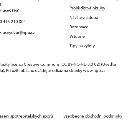
1
Prohlídkové okruhy
Krásný Dvůr
Návštěvní doba
20 415 210 004
Rezervace
krasnydvur@npu.cz
Vstupné
Tipy na výlety
 texty
licenci Creative Commons
(CC BY-NC-ND 3.0 CZ) (Uveďte
la). Při užití obsahu uvádějte odkaz na stránky www.npu.cz
ešení spotřebitelských sporů
Všeobecné obchodní podmínky