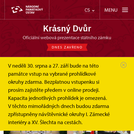
MENU
CS
Krásný Dvůr
oficiální webová prezentace státního zámku
DNES ZAVŘENO
V neděli 30. srpna a 27. září bude na této
památce vstup na vybrané prohlídkové
okruhy zdarma. Bezplatnou vstupenku si
Pařížský kat
prosím zajistěte předem v online prodeji.
Kapacita jednotlivých prohlídek je omezená.
18. 7. 2015
V těchto mimořádných dnech budou zdarma
zpřístupněny návštěvnické okruhy I. Zámecké
interiéry a XV. Šlechta na cestách.