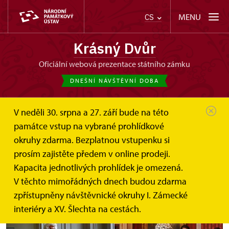
MENU
CS
Krásný Dvůr
oficiální webová prezentace státního zámku
DNEŠNÍ NÁVŠTĚVNÍ DOBA
V neděli 30. srpna a 27. září bude na této
památce vstup na vybrané prohlídkové
okruhy zdarma. Bezplatnou vstupenku si
Konec sezóny
prosím zajistěte předem v online prodeji.
Kapacita jednotlivých prohlídek je omezená.
28. 10. 2015
V těchto mimořádných dnech budou zdarma
zpřístupněny návštěvnické okruhy I. Zámecké
interiéry a XV. Šlechta na cestách.