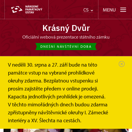
MENU
CS
Krásný Dvůr
oficiální webová prezentace státního zámku
DNEŠNÍ NÁVŠTĚVNÍ DOBA
V neděli 30. srpna a 27. září bude na této
památce vstup na vybrané prohlídkové
okruhy zdarma. Bezplatnou vstupenku si
Zámek patří dětem
prosím zajistěte předem v online prodeji.
Kapacita jednotlivých prohlídek je omezená.
V těchto mimořádných dnech budou zdarma
zpřístupněny návštěvnické okruhy I. Zámecké
interiéry a XV. Šlechta na cestách.