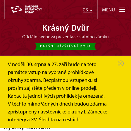
MENU
CS
Krásný Dvůr
oficiální webová prezentace státního zámku
DNEŠNÍ NÁVŠTĚVNÍ DOBA
V neděli 30. srpna a 27. září bude na této
památce vstup na vybrané prohlídkové
okruhy zdarma. Bezplatnou vstupenku si
Koncert Jiřího Stivína
prosím zajistěte předem v online prodeji.
Kapacita jednotlivých prohlídek je omezená.
17. 5. 2013
V těchto mimořádných dnech budou zdarma
zpřístupněny návštěvnické okruhy I. Zámecké
interiéry a XV. Šlechta na cestách.
Rychlý kontakt