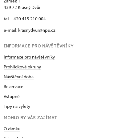
Zámek 1
439 72 Krásný Dvůr
tel. +420 415 210 004
e-mail:
krasnydvur@npu.cz
INFORMACE PRO NÁVŠTĚVNÍKY
Informace pro návštěvníky
Prohlídkové okruhy
Návštěvní doba
Rezervace
Vstupné
Tipy na výlety
MOHLO BY VÁS ZAJÍMAT
O zámku