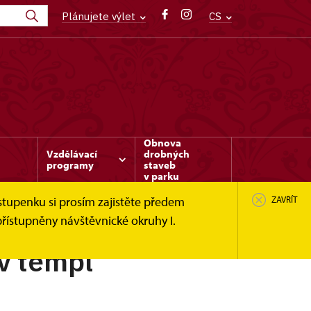
Plánujete výlet
CS
Obnova
Vzdělávací
drobných
programy
staveb
v parku
stupenku si prosím zajistěte předem
ZAVŘÍT
řístupněny návštěvnické okruhy I.
v templ