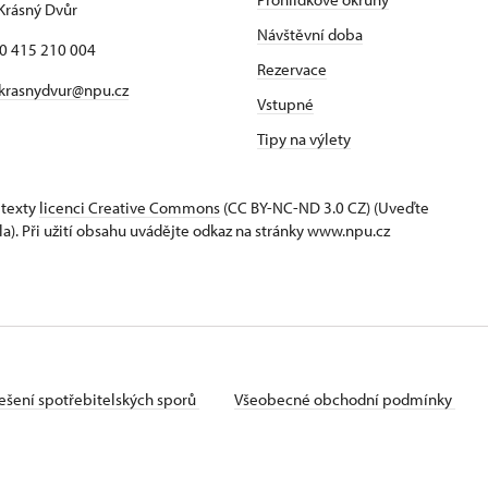
Krásný Dvůr
Návštěvní doba
20 415 210 004
Rezervace
krasnydvur@npu.cz
Vstupné
Tipy na výlety
 texty
licenci Creative Commons
(CC BY-NC-ND 3.0 CZ) (Uveďte
la). Při užití obsahu uvádějte odkaz na stránky www.npu.cz
ešení spotřebitelských sporů
Všeobecné obchodní podmínky