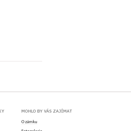
KY
MOHLO BY VÁS ZAJÍMAT
O zámku
Fotogalerie