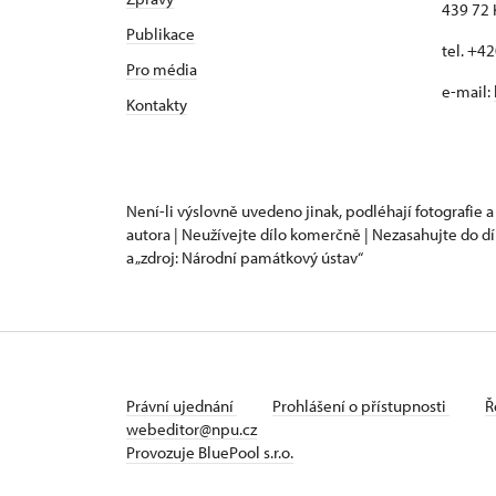
439 72 
Publikace
tel. +4
Pro média
e-mail:
Kontakty
Není-li výslovně uvedeno jinak, podléhají fotografie a
autora | Neužívejte dílo komerčně | Nezasahujte do dí
a „zdroj: Národní památkový ústav“
Právní ujednání
Prohlášení o přístupnosti
Ř
webeditor@npu.cz
Provozuje BluePool s.r.o.