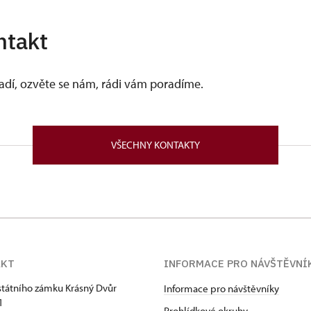
ntakt
vadí, ozvěte se nám, rádi vám poradíme.
VŠECHNY KONTAKTY
AKT
INFORMACE PRO NÁVŠTĚVNÍ
státního zámku Krásný Dvůr
Informace pro návštěvníky
1
Prohlídkové okruhy