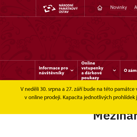
Novinky
A
Online
Informace pro
vstupenky
O zám
návštěvníky
a dárkové
poukazy
V neděli 30. srpna a 27. září bude na této památc
v online prodeji. Kapacita jednotlivých prohlíd
Meziná