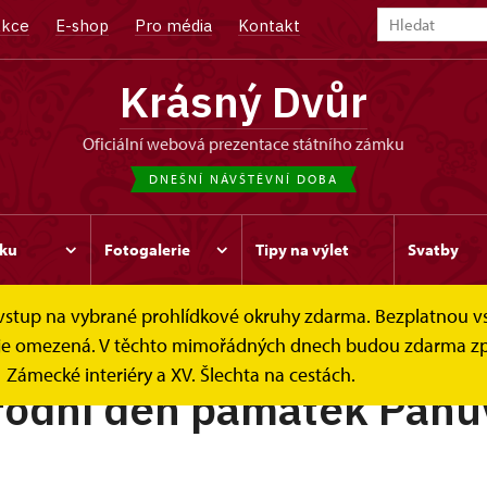
kce
E-shop
Pro média
Kontakt
Krásný Dvůr
oficiální webová prezentace státního zámku
DNEŠNÍ NÁVŠTĚVNÍ DOBA
ku
Fotogalerie
Tipy na výlet
Svatby
e vstup na vybrané prohlídkové okruhy zdarma. Bezplatnou v
ek je omezená. V těchto mimořádných dnech budou zdarma zp
Zámecké interiéry a XV. Šlechta na cestách.
rodní den památek Panů