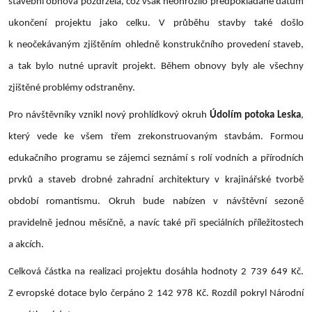
stavební obnova pozdržela, což však neohrozilo předpokládané datum
ukončení projektu jako celku. V průběhu stavby také došlo
k neočekávaným zjištěním ohledně konstrukčního provedení staveb,
a tak bylo nutné upravit projekt. Během obnovy byly ale všechny
zjištěné problémy odstraněny.
Pro návštěvníky vznikl nový prohlídkový okruh
Údolím potoka Leska
,
který vede ke všem třem zrekonstruovaným stavbám. Formou
edukačního programu se zájemci seznámí s rolí vodních a přírodních
prvků a staveb drobné zahradní architektury v krajinářské tvorbě
období romantismu. Okruh bude nabízen v návštěvní sezoně
pravidelně jednou měsíčně, a navíc také při speciálních příležitostech
a akcích.
Celková částka na realizaci projektu dosáhla hodnoty 2 739 649 Kč.
Z evropské dotace bylo čerpáno 2 142 978 Kč. Rozdíl pokryl Národní