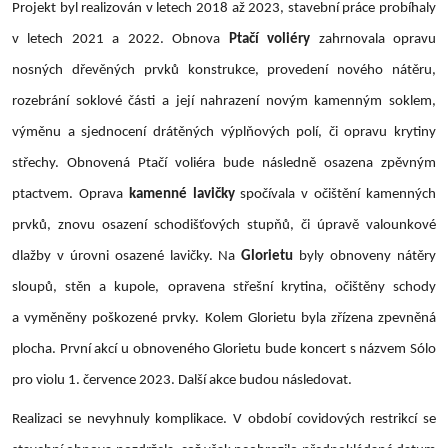
Projekt byl realizován v letech 2018 až 2023, stavební práce probíhaly
v letech 2021 a 2022. Obnova
Ptačí voliéry
zahrnovala opravu
nosných dřevěných prvků konstrukce, provedení nového nátěru,
rozebrání soklové části a její nahrazení novým kamenným soklem,
výměnu a sjednocení drátěných výplňových polí, či opravu krytiny
střechy. Obnovená Ptačí voliéra bude následně osazena zpěvným
ptactvem. Oprava
kamenné lavičky
spočívala v očištění kamenných
prvků, znovu osazení schodišťových stupňů, či úpravě valounkové
dlažby v úrovni osazené lavičky. Na
Glorietu
byly obnoveny nátěry
sloupů, stěn a kupole, opravena střešní krytina, očištěny schody
a vyměněny poškozené prvky. Kolem Glorietu byla zřízena zpevněná
plocha. První akcí u obnoveného Glorietu bude koncert s názvem Sólo
pro violu 1. července 2023. Další akce budou následovat.
Realizaci se nevyhnuly komplikace. V období covidových restrikcí se