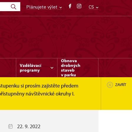
Plánujete výlet
CS
Obnova
Vzdělávací
drobných
programy
staveb
v parku
stupenku si prosím zajistěte předem
ZAVŘÍT
řístupněny návštěvnické okruhy I.
22. 9. 2022