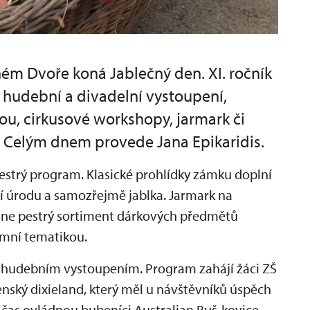
ném Dvoře koná Jablečný den. XI. ročník
 hudební a divadelní vystoupení,
ou, cirkusové workshopy, jarmark či
k. Celým dnem provede Jana Epikaridis.
 pestrý program. Klasické prohlídky zámku doplní
í úrodu a samozřejmě jablka. Jarmark na
dne pestrý sortiment dárkových předmětů
zimní tematikou.
 hudebním vystoupením. Program zahájí žáci ZŠ
nský dixieland, který měl u návštěvníků úspěch
 čas ovládnou bubeníci Australian Buš-kovice.