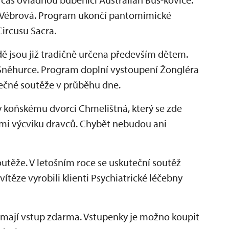
a Vébrová. Program ukončí pantomimické
Circusu Sacra.
ě jsou již tradičně určena především dětem.
Sněhurce. Program doplní vystoupení Žongléra
ečné soutěže v průběhu dne.
 koňskému dvorci Chmelištná, který se zde
ami výcviku dravců. Chybět nebudou ani
outěže. V letošním roce se uskuteční soutěž
vítěze vyrobili klienti Psychiatrické léčebny
et mají vstup zdarma. Vstupenky je možno koupit