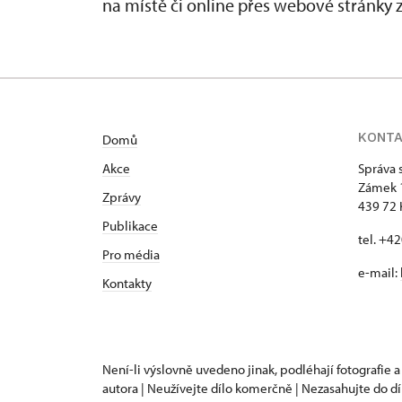
na místě či online přes webové stránky
KONT
Domů
Akce
Správa 
Zámek 
Zprávy
439 72 
Publikace
tel. +4
Pro média
e-mail:
Kontakty
Není-li výslovně uvedeno jinak, podléhají fotografie a
autora | Neužívejte dílo komerčně | Nezasahujte do dí