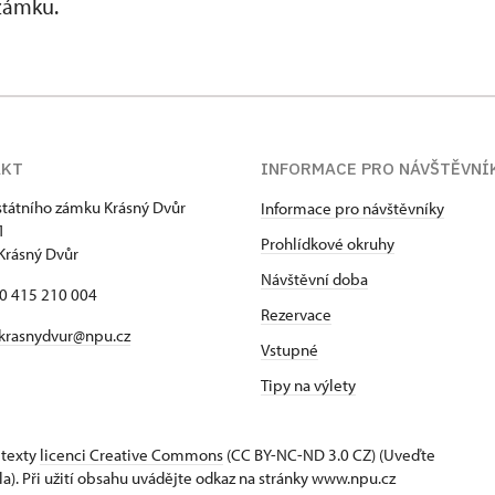
 zámku.
AKT
INFORMACE PRO NÁVŠTĚVNÍ
státního zámku Krásný Dvůr
Informace pro návštěvníky
1
Prohlídkové okruhy
Krásný Dvůr
Návštěvní doba
20 415 210 004
Rezervace
krasnydvur@npu.cz
Vstupné
Tipy na výlety
 texty
licenci Creative Commons
(CC BY-NC-ND 3.0 CZ) (Uveďte
la). Při užití obsahu uvádějte odkaz na stránky www.npu.cz