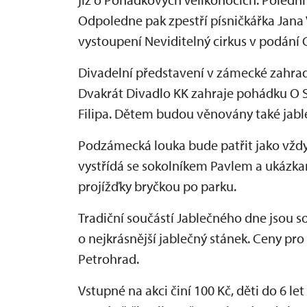
Odpoledne pak zpestří písničkářka Jan
vystoupení Neviditelný cirkus v podání 
Divadelní představení v zámecké zahrad
Dvakrát Divadlo KK zahraje pohádku O 
Filipa. Dětem budou věnovány také jabl
Podzámecká louka bude patřit jako vždy
vystřídá se sokolníkem Pavlem a ukázk
projížďky bryčkou po parku.
Tradiční součástí Jablečného dne jsou s
o nejkrásnější jablečný stánek. Ceny pro 
Petrohrad.
Vstupné na akci činí 100 Kč, děti do 6 l