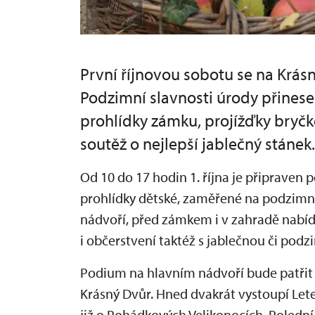
První říjnovou sobotu se na Krás
Podzimní slavnosti úrody přinese
prohlídky zámku, projížďky bryčk
soutěž o nejlepší jablečný stáne
Od 10 do 17 hodin 1. října je připraven
prohlídky dětské, zaměřené na podzimn
nádvoří, před zámkem i v zahradě nabí
i občerstvení taktéž s jablečnou či pod
Podium na hlavním nádvoří bude patřit
Krásný Dvůr. Hned dvakrát vystoupí Lete
již o Pohádkových Velikonocích. Polední