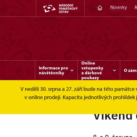
Novinky
A
Online
Informace pro
vstupenky
O zám
návštěvníky
a dárkové
poukazy
V neděli 30. srpna a 27. září bude na této památc
v online prodeji. Kapacita jednotlivých prohlíd
Víkend 