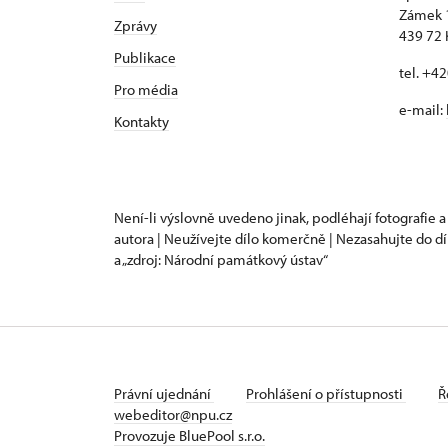
Zámek 
Zprávy
439 72 
Publikace
tel. +4
Pro média
e-mail:
Kontakty
Není-li výslovně uvedeno jinak, podléhají fotografie a
autora | Neužívejte dílo komerčně | Nezasahujte do dí
a „zdroj: Národní památkový ústav“
Právní ujednání
Prohlášení o přístupnosti
Ř
webeditor@npu.cz
Provozuje BluePool s.r.o.