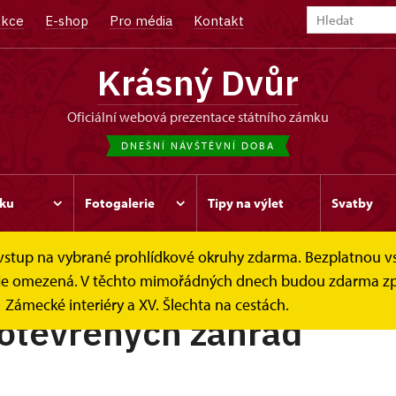
kce
E-shop
Pro média
Kontakt
Krásný Dvůr
oficiální webová prezentace státního zámku
DNEŠNÍ NÁVŠTĚVNÍ DOBA
ku
Fotogalerie
Tipy na výlet
Svatby
e vstup na vybrané prohlídkové okruhy zdarma. Bezplatnou v
ek je omezená. V těchto mimořádných dnech budou zdarma zp
Zámecké interiéry a XV. Šlechta na cestách.
otevřených zahrad