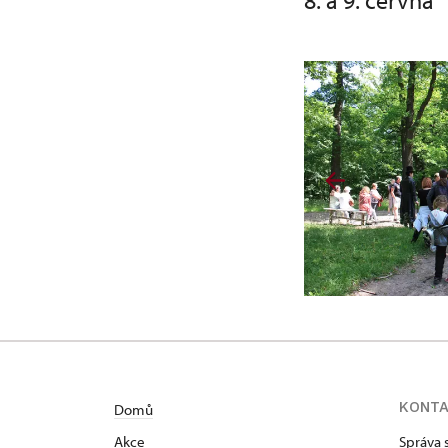
8. a 9. června
KONT
Domů
Akce
Správa 