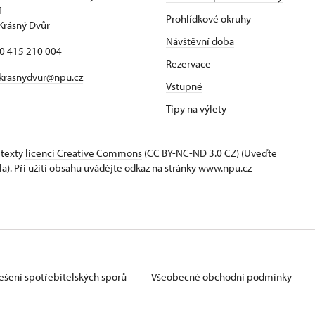
1
Prohlídkové okruhy
Krásný Dvůr
Návštěvní doba
20 415 210 004
Rezervace
krasnydvur@npu.cz
Vstupné
Tipy na výlety
 texty
licenci Creative Commons
(CC BY-NC-ND 3.0 CZ) (Uveďte
la). Při užití obsahu uvádějte odkaz na stránky www.npu.cz
ešení spotřebitelských sporů
Všeobecné obchodní podmínky