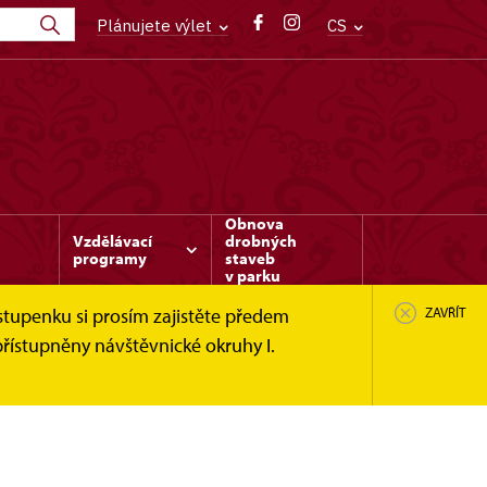
Plánujete výlet
CS
Obnova
Vzdělávací
drobných
programy
staveb
v parku
stupenku si prosím zajistěte předem
ZAVŘÍT
řístupněny návštěvnické okruhy I.