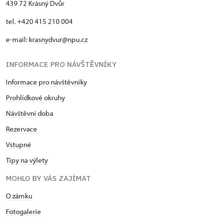
439 72 Krásný Dvůr
tel. +420 415 210 004
e-mail:
krasnydvur@npu.cz
INFORMACE PRO NÁVŠTĚVNÍKY
Informace pro návštěvníky
Prohlídkové okruhy
Návštěvní doba
Rezervace
Vstupné
Tipy na výlety
MOHLO BY VÁS ZAJÍMAT
O zámku
Fotogalerie