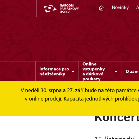
Novinky
A
Online
Informace pro
vstupenky
O zám
návštěvníky
a dárkové
poukazy
V neděli 30. srpna a 27. září bude na této památc
v online prodeji. Kapacita jednotlivých prohlíd
Koncert