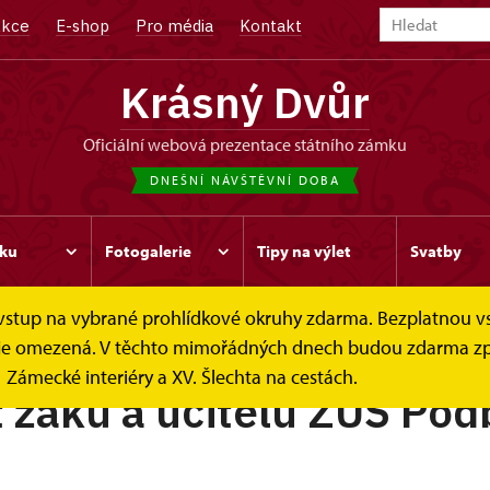
kce
E-shop
Pro média
Kontakt
Krásný Dvůr
oficiální webová prezentace státního zámku
DNEŠNÍ NÁVŠTĚVNÍ DOBA
ku
Fotogalerie
Tipy na výlet
Svatby
e vstup na vybrané prohlídkové okruhy zdarma. Bezplatnou v
ek je omezená. V těchto mimořádných dnech budou zdarma zp
Zámecké interiéry a XV. Šlechta na cestách.
 žáků a učitelů ZUŠ Po