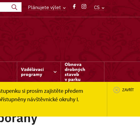
Plánujete výlet
CS
Obnova
Vzdělávací
drobných
programy
staveb
v parku
stupenku si prosím zajistěte předem
ZAVŘÍT
řístupněny návštěvnické okruhy I.
dbořany