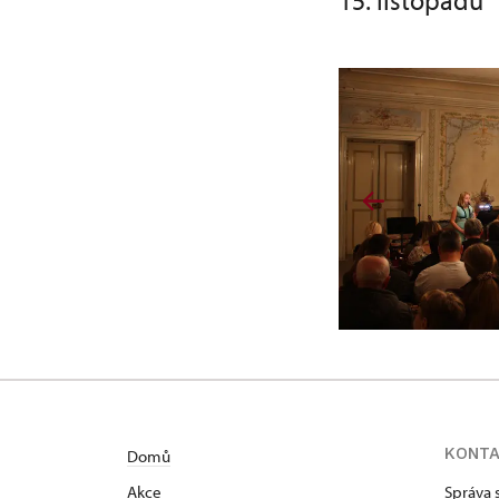
15. listopadu
KONT
Domů
Akce
Správa 