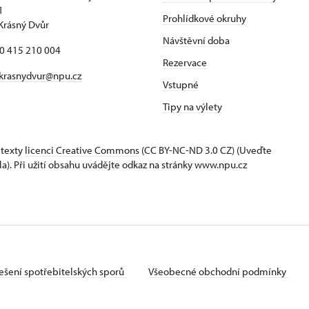
1
Prohlídkové okruhy
Krásný Dvůr
Návštěvní doba
20 415 210 004
Rezervace
krasnydvur@npu.cz
Vstupné
Tipy na výlety
 texty
licenci Creative Commons
(CC BY-NC-ND 3.0 CZ) (Uveďte
la). Při užití obsahu uvádějte odkaz na stránky www.npu.cz
ešení spotřebitelských sporů
Všeobecné obchodní podmínky