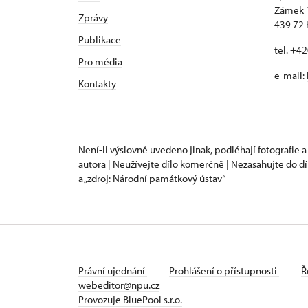
Zámek 
Zprávy
439 72 
Publikace
tel. +4
Pro média
e-mail:
Kontakty
Není-li výslovně uvedeno jinak, podléhají fotografie a
autora | Neužívejte dílo komerčně | Nezasahujte do dí
a „zdroj: Národní památkový ústav“
Právní ujednání
Prohlášení o přístupnosti
Ř
webeditor@npu.cz
Provozuje BluePool s.r.o.