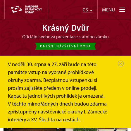
MENU
CS
Krásný Dvůr
oficiální webová prezentace státního zámku
DNEŠNÍ NÁVŠTĚVNÍ DOBA
V neděli 30. srpna a 27. září bude na této
památce vstup na vybrané prohlídkové
okruhy zdarma. Bezplatnou vstupenku si
Hradozámecká noc
prosím zajistěte předem v online prodeji.
Kapacita jednotlivých prohlídek je omezená.
26. srpna
V těchto mimořádných dnech budou zdarma
zpřístupněny návštěvnické okruhy I. Zámecké
interiéry a XV. Šlechta na cestách.