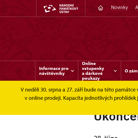
Novinky
A
Online
Informace pro
vstupenky
O zám
návštěvníky
a dárkové
poukazy
V neděli 30. srpna a 27. září bude na této památc
v online prodeji. Kapacita jednotlivých prohlíd
Ukončen