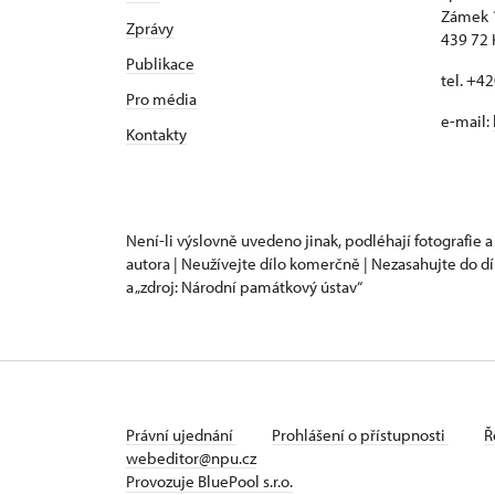
Zámek 
Zprávy
439 72 
Publikace
tel. +4
Pro média
e-mail:
Kontakty
Není-li výslovně uvedeno jinak, podléhají fotografie a
autora | Neužívejte dílo komerčně | Nezasahujte do dí
a „zdroj: Národní památkový ústav“
Právní ujednání
Prohlášení o přístupnosti
Ř
webeditor@npu.cz
Provozuje BluePool s.r.o.