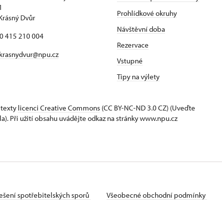
1
Prohlídkové okruhy
Krásný Dvůr
Návštěvní doba
20 415 210 004
Rezervace
krasnydvur@npu.cz
Vstupné
Tipy na výlety
 texty
licenci Creative Commons
(CC BY-NC-ND 3.0 CZ) (Uveďte
la). Při užití obsahu uvádějte odkaz na stránky www.npu.cz
ešení spotřebitelských sporů
Všeobecné obchodní podmínky