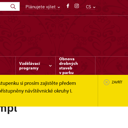
Plánujete výlet
CS
Obnova
Vzdělávací
drobných
programy
staveb
v parku
stupenku si prosím zajistěte předem
ZAVŘÍT
řístupněny návštěvnické okruhy I.
mpl