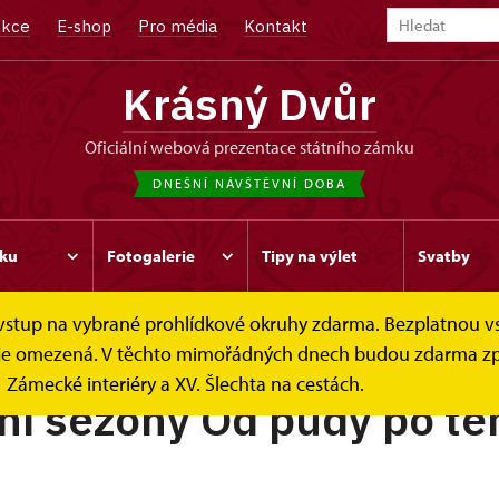
kce
E-shop
Pro média
Kontakt
Krásný Dvůr
oficiální webová prezentace státního zámku
DNEŠNÍ NÁVŠTĚVNÍ DOBA
ku
Fotogalerie
Tipy na výlet
Svatby
e vstup na vybrané prohlídkové okruhy zdarma. Bezplatnou v
ek je omezená. V těchto mimořádných dnech budou zdarma zp
Zámecké interiéry a XV. Šlechta na cestách.
í sezony Od půdy po te