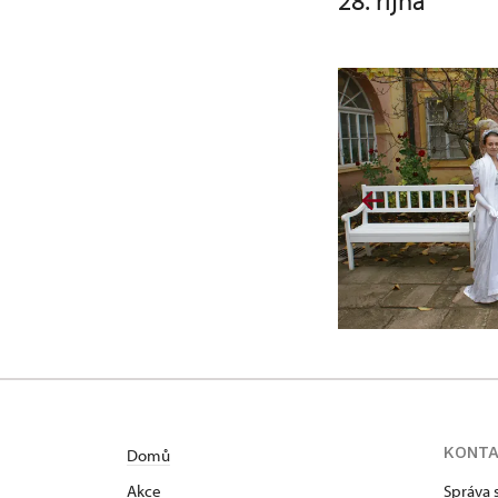
28. října
KONT
Domů
Akce
Správa 