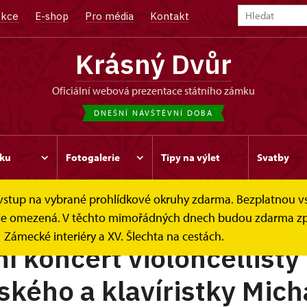
kce
E-shop
Pro média
Kontakt
Krásný Dvůr
oficiální webová prezentace státního zámku
DNEŠNÍ NÁVŠTĚVNÍ DOBA
ku
Fotogalerie
Tipy na výlet
Svatby
e vstup na vybrané prohlídkové okruhy zdarma. Bezplatnou v
ek je omezená. V těchto mimořádných dnech budou zdarma zp
Zámecké interiéry a XV. Šlechta na cestách.
í koncert violoncellisty
kého a klavíristky Mich