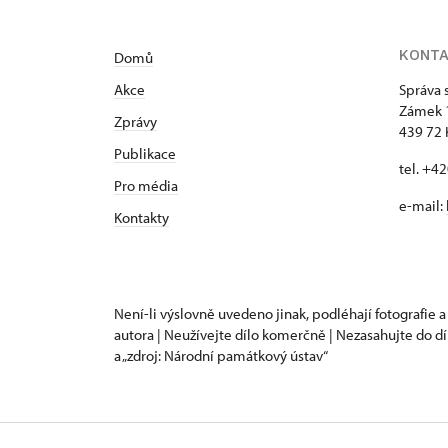
KONT
Domů
Akce
Správa 
Zámek 
Zprávy
439 72 
Publikace
tel. +4
Pro média
e-mail:
Kontakty
Není-li výslovně uvedeno jinak, podléhají fotografie a
autora | Neužívejte dílo komerčně | Nezasahujte do dí
a „zdroj: Národní památkový ústav“