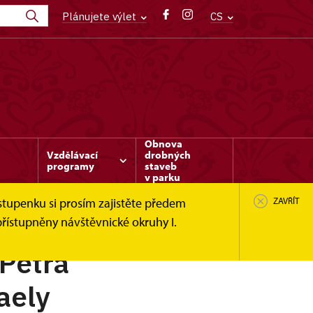
Plánujete výlet
CS
Obnova
Vzdělávací
drobných
programy
staveb
v parku
stupenku si prosím zajistěte předem
ZAVŘÍT
řístupněny návštěvnické okruhy I.
 Petra
aely