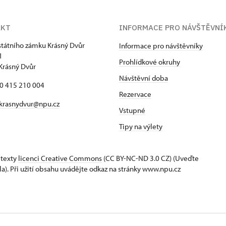
AKT
INFORMACE PRO NÁVŠTĚVNÍ
státního zámku Krásný Dvůr
Informace pro návštěvníky
1
Prohlídkové okruhy
Krásný Dvůr
Návštěvní doba
20 415 210 004
Rezervace
krasnydvur@npu.cz
Vstupné
Tipy na výlety
 texty
licenci Creative Commons
(CC BY-NC-ND 3.0 CZ) (Uveďte
la). Při užití obsahu uvádějte odkaz na stránky www.npu.cz