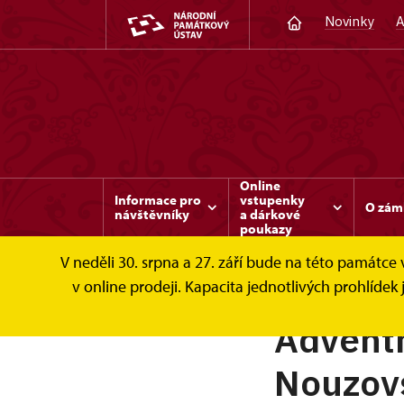
Novinky
A
Online
Informace pro
vstupenky
O zám
návštěvníky
a dárkové
poukazy
V neděli 30. srpna a 27. září bude na této památc
v online prodeji. Kapacita jednotlivých prohlíd
Adventn
Nouzovs