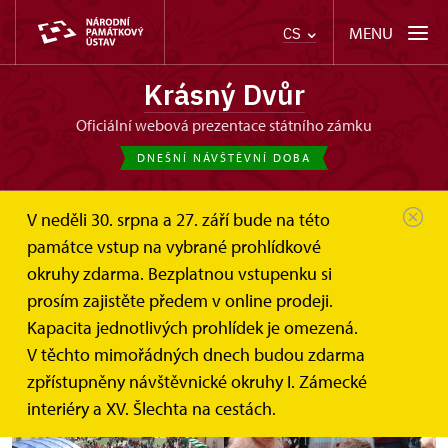
MENU
CS
Krásný Dvůr
oficiální webová prezentace státního zámku
DNEŠNÍ NÁVŠTĚVNÍ DOBA
V neděli 30. srpna a 27. září bude na této
památce vstup na vybrané prohlídkové
okruhy zdarma. Bezplatnou vstupenku si
Jablečný den
prosím zajistěte předem v online prodeji.
Kapacita jednotlivých prohlídek je omezená.
3. 10. 2015
V těchto mimořádných dnech budou zdarma
zpřístupněny návštěvnické okruhy I. Zámecké
interiéry a XV. Šlechta na cestách.