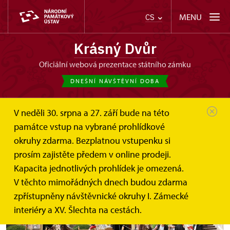
MENU
CS
Krásný Dvůr
oficiální webová prezentace státního zámku
DNEŠNÍ NÁVŠTĚVNÍ DOBA
V neděli 30. srpna a 27. září bude na této
památce vstup na vybrané prohlídkové
okruhy zdarma. Bezplatnou vstupenku si
Gulliverovy cesty
prosím zajistěte předem v online prodeji.
Kapacita jednotlivých prohlídek je omezená.
6. 7. 2015
V těchto mimořádných dnech budou zdarma
zpřístupněny návštěvnické okruhy I. Zámecké
interiéry a XV. Šlechta na cestách.