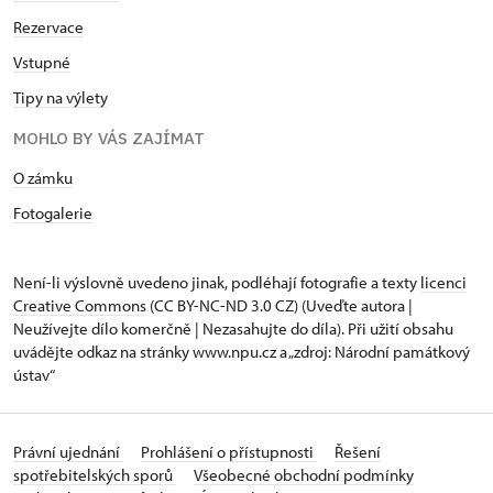
Rezervace
Vstupné
Tipy na výlety
MOHLO BY VÁS ZAJÍMAT
O zámku
Fotogalerie
Není-li výslovně uvedeno jinak, podléhají fotografie a texty
licenci
Creative Commons
(CC BY-NC-ND 3.0 CZ) (Uveďte autora |
Neužívejte dílo komerčně | Nezasahujte do díla). Při užití obsahu
uvádějte odkaz na stránky www.npu.cz a „zdroj: Národní památkový
ústav“
Právní ujednání
Prohlášení o přístupnosti
Řešení
spotřebitelských sporů
Všeobecné obchodní podmínky