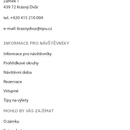
Zámek 1
439 72 Krásný Dvůr
tel. +420 415 210 004
e-mail:
krasnydvur@npu.cz
INFORMACE PRO NÁVŠTĚVNÍKY
Informace pro návštěvníky
Prohlídkové okruhy
Návštěvní doba
Rezervace
Vstupné
Tipy na výlety
MOHLO BY VÁS ZAJÍMAT
O zámku