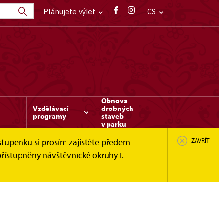
Plánujete výlet
CS
Obnova
Vzdělávací
drobných
programy
staveb
v parku
stupenku si prosím zajistěte předem
ZAVŘÍT
řístupněny návštěvnické okruhy I.