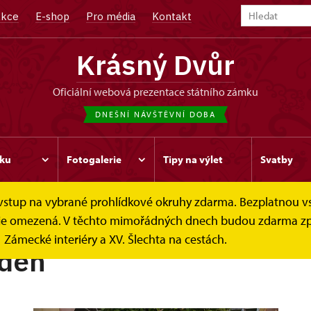
kce
E-shop
Pro média
Kontakt
Krásný Dvůr
oficiální webová prezentace státního zámku
DNEŠNÍ NÁVŠTĚVNÍ DOBA
ku
Fotogalerie
Tipy na výlet
Svatby
e vstup na vybrané prohlídkové okruhy zdarma. Bezplatnou v
ek je omezená. V těchto mimořádných dnech budou zdarma zp
Zámecké interiéry a XV. Šlechta na cestách.
 den