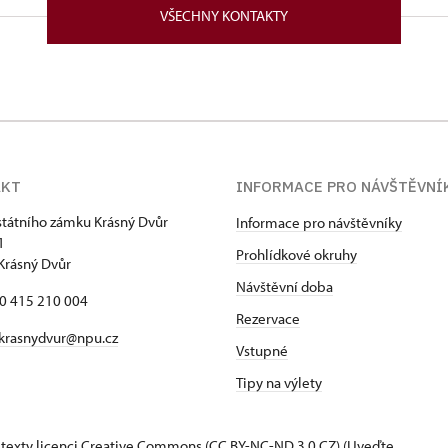
VŠECHNY KONTAKTY
AKT
INFORMACE PRO NÁVŠTĚVNÍ
státního zámku Krásný Dvůr
Informace pro návštěvníky
1
Prohlídkové okruhy
Krásný Dvůr
Návštěvní doba
20 415 210 004
Rezervace
krasnydvur@npu.cz
Vstupné
Tipy na výlety
 texty
licenci Creative Commons
(CC BY-NC-ND 3.0 CZ) (Uveďte