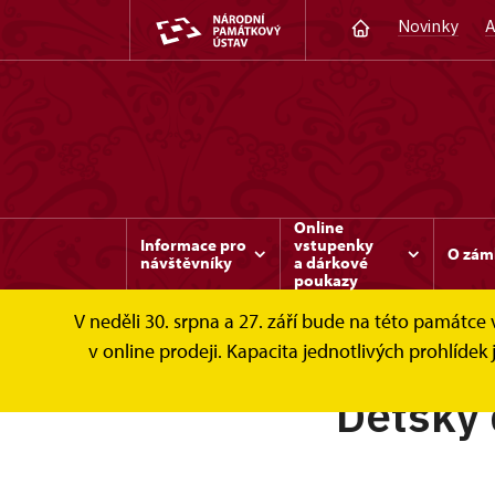
Novinky
A
Online
Informace pro
vstupenky
O zám
návštěvníky
a dárkové
poukazy
V neděli 30. srpna a 27. září bude na této památc
v online prodeji. Kapacita jednotlivých prohlíd
Dětský