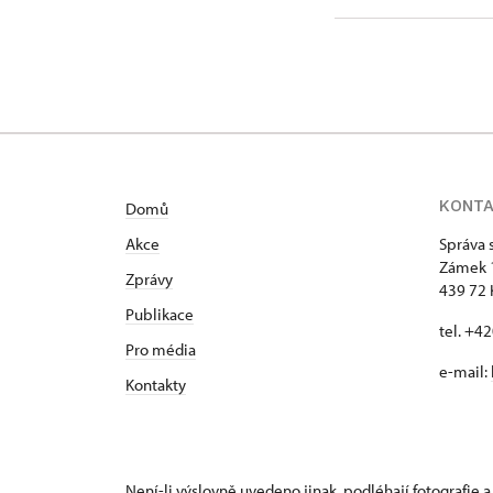
KONT
Domů
Akce
Správa 
Zámek 
Zprávy
439 72 
Publikace
tel. +4
Pro média
e-mail:
Kontakty
Není-li výslovně uvedeno jinak, podléhají fotografie a