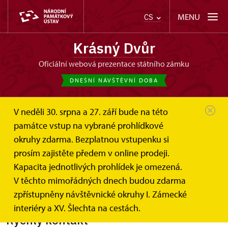
MENU
CS
Krásný Dvůr
oficiální webová prezentace státního zámku
DNEŠNÍ NÁVŠTĚVNÍ DOBA
V neděli 30. srpna a 27. září bude na této
památce vstup na vybrané prohlídkové
okruhy zdarma. Bezplatnou vstupenku si
Koncert Jiřího Stivína
prosím zajistěte předem v online prodeji.
Kapacita jednotlivých prohlídek je omezená.
17. 5. 2013
V těchto mimořádných dnech budou zdarma
zpřístupněny návštěvnické okruhy I. Zámecké
interiéry a XV. Šlechta na cestách.
Rychlý kontakt