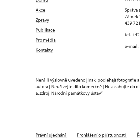
Akce
Správa 
Zámek 
Zprávy
439 72 
Publikace
tel. +4
Pro média
e-mail:
Kontakty
Není-li výslovně uvedeno jinak, podléhají fotografie a
autora | Neužívejte dílo komerčně | Nezasahujte do dí
a „zdroj: Národní památkový ústav“
Právní ujednání
Prohlášení o přístupnosti
Ř