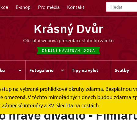
kce
E-shop
Pro média
Kontakt
Krásný Dvůr
oficiální webová prezentace státního zámku
DNEŠNÍ NÁVŠTĚVNÍ DOBA
ku
Fotogalerie
Tipy na výlet
Svatby
e vstup na vybrané prohlídkové okruhy zdarma. Bezplatnou v
ek je omezená. V těchto mimořádných dnech budou zdarma zp
Zámecké interiéry a XV. Šlechta na cestách.
 hravé divadlo - Fimfá