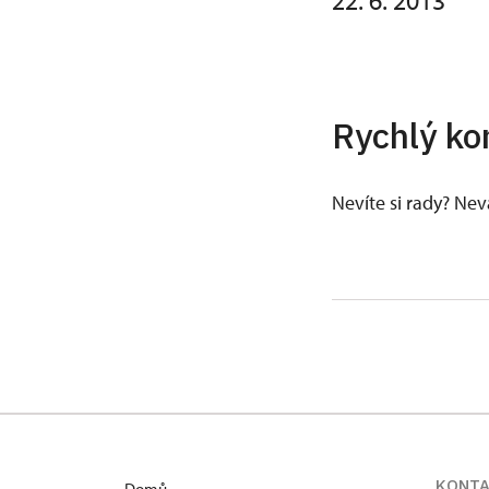
22. 6. 2013
Rychlý ko
Nevíte si rady? Ne
KONT
Domů