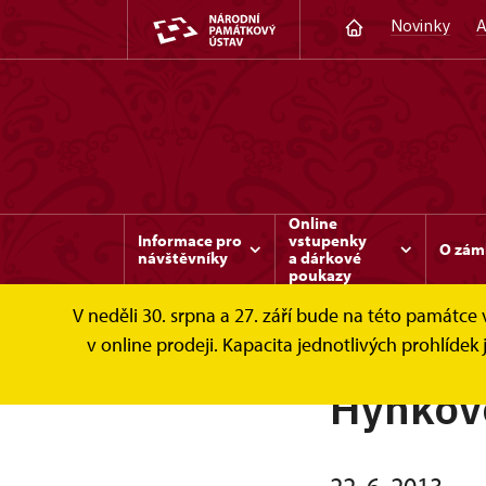
Novinky
A
Online
Informace pro
vstupenky
O zám
návštěvníky
a dárkové
poukazy
V neděli 30. srpna a 27. září bude na této památc
v online prodeji. Kapacita jednotlivých prohlíd
Hynkovo