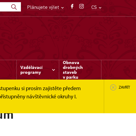
Plánujete výlet
CS
Obnova
Vzdělávací
drobných
programy
staveb
v parku
stupenku si prosím zajistěte předem
ZAVŘÍT
řístupněny návštěvnické okruhy I.
rum