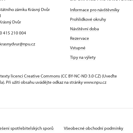
státního zámku Krásný Dvůr
Informace pro návštěvníky
1
Prohlídkové okruhy
Krásný Dvůr
Návštěvní doba
20 415 210 004
Rezervace
krasnydvur@npu.cz
Vstupné
Tipy na výlety
 texty
licenci Creative Commons
(CC BY-NC-ND 3.0 CZ) (Uveďte
la). Při užití obsahu uvádějte odkaz na stránky www.npu.cz
ešení spotřebitelských sporů
Všeobecné obchodní podmínky