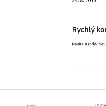
24. 8. 2013
Rychlý ko
Nevíte si rady? Ne
KONT
Domů