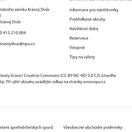
státního zámku Krásný Dvůr
Informace pro návštěvníky
1
Prohlídkové okruhy
Krásný Dvůr
Návštěvní doba
20 415 210 004
Rezervace
krasnydvur@npu.cz
Vstupné
Tipy na výlety
 texty
licenci Creative Commons
(CC BY-NC-ND 3.0 CZ) (Uveďte
la). Při užití obsahu uvádějte odkaz na stránky www.npu.cz
ešení spotřebitelských sporů
Všeobecné obchodní podmínky