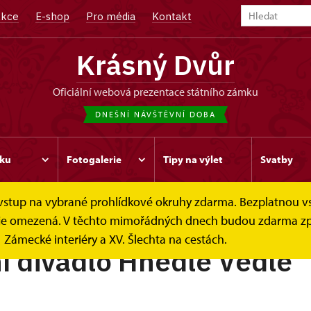
kce
E-shop
Pro média
Kontakt
Krásný Dvůr
oficiální webová prezentace státního zámku
DNEŠNÍ NÁVŠTĚVNÍ DOBA
ku
Fotogalerie
Tipy na výlet
Svatby
e vstup na vybrané prohlídkové okruhy zdarma. Bezplatnou v
ek je omezená. V těchto mimořádných dnech budou zdarma zp
Zámecké interiéry a XV. Šlechta na cestách.
 divadlo Hnedle Vedle