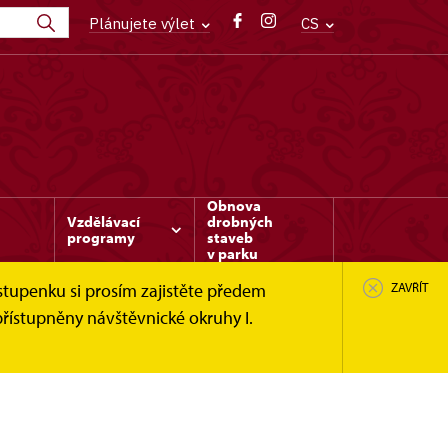
Plánujete výlet
CS
Obnova
Vzdělávací
drobných
programy
staveb
v parku
stupenku si prosím zajistěte předem
ZAVŘÍT
řístupněny návštěvnické okruhy I.