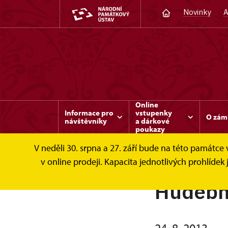
Novinky
A
Online
Informace pro
vstupenky
O zám
návštěvníky
a dárkové
poukazy
V neděli 30. srpna a 27. září bude na této památc
v online prodeji. Kapacita jednotlivých prohlíd
Hudební