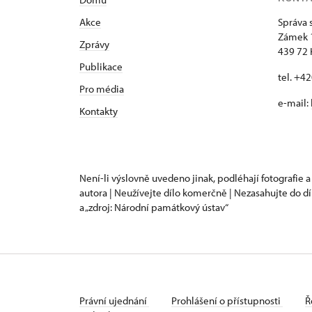
Akce
Správa 
Zámek 
Zprávy
439 72 
Publikace
tel. +4
Pro média
e-mail:
Kontakty
Není-li výslovně uvedeno jinak, podléhají fotografie a
autora | Neužívejte dílo komerčně | Nezasahujte do dí
a „zdroj: Národní památkový ústav“
Právní ujednání
Prohlášení o přístupnosti
Ř