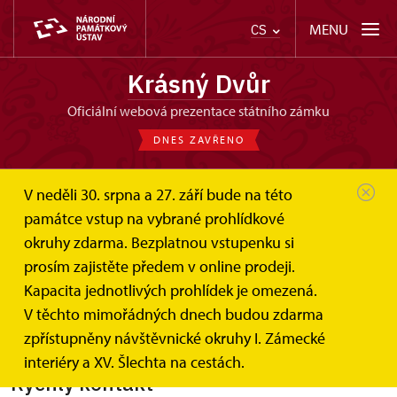
MENU
CS
Krásný Dvůr
oficiální webová prezentace státního zámku
DNES ZAVŘENO
V neděli 30. srpna a 27. září bude na této
památce vstup na vybrané prohlídkové
okruhy zdarma. Bezplatnou vstupenku si
Dětský den
prosím zajistěte předem v online prodeji.
Kapacita jednotlivých prohlídek je omezená.
1. 6. 2013
V těchto mimořádných dnech budou zdarma
zpřístupněny návštěvnické okruhy I. Zámecké
interiéry a XV. Šlechta na cestách.
Rychlý kontakt