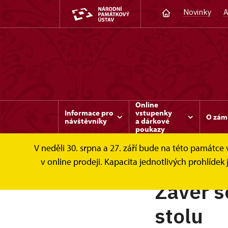
Novinky
A
Online
Informace pro
vstupenky
O zám
návštěvníky
a dárkové
poukazy
V neděli 30. srpna a 27. září bude na této památc
v online prodeji. Kapacita jednotlivých prohlíd
Závěr s
stolu