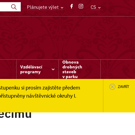
Plánujete výlet
CS
Obnova
Vzdělávací
drobných
programy
staveb
v parku
stupenku si prosím zajistěte předem
ZAVŘÍT
řístupněny návštěvnické okruhy I.
běcímu