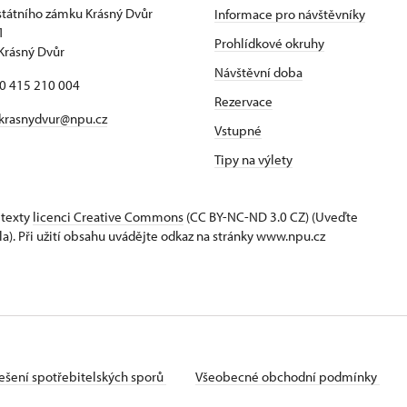
státního zámku Krásný Dvůr
Informace pro návštěvníky
1
Prohlídkové okruhy
Krásný Dvůr
Návštěvní doba
20 415 210 004
Rezervace
krasnydvur@npu.cz
Vstupné
Tipy na výlety
 texty
licenci Creative Commons
(CC BY-NC-ND 3.0 CZ) (Uveďte
la). Při užití obsahu uvádějte odkaz na stránky www.npu.cz
ešení spotřebitelských sporů
Všeobecné obchodní podmínky