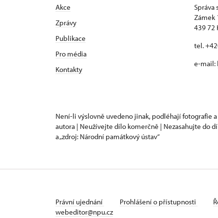
Akce
Správa 
Zámek 
Zprávy
439 72 
Publikace
tel. +4
Pro média
e-mail:
Kontakty
Není-li výslovně uvedeno jinak, podléhají fotografie a
autora | Neužívejte dílo komerčně | Nezasahujte do dí
a „zdroj: Národní památkový ústav“
Právní ujednání
Prohlášení o přístupnosti
Ř
webeditor@npu.cz