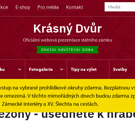
kce
E-shop
Pro média
Kontakt
Krásný Dvůr
oficiální webová prezentace státního zámku
DNEŠNÍ NÁVŠTĚVNÍ DOBA
ku
Fotogalerie
Tipy na výlet
Svatby
e vstup na vybrané prohlídkové okruhy zdarma. Bezplatnou v
ek je omezená. V těchto mimořádných dnech budou zdarma zp
Zámecké interiéry a XV. Šlechta na cestách.
ezóny - usedněte k hra