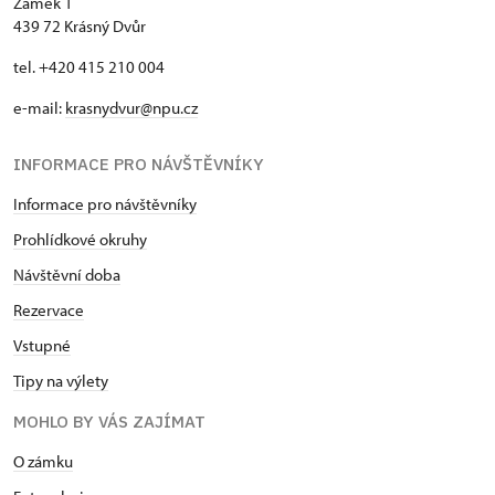
Zámek 1
439 72 Krásný Dvůr
tel. +420 415 210 004
e-mail:
krasnydvur@npu.cz
INFORMACE PRO NÁVŠTĚVNÍKY
Informace pro návštěvníky
Prohlídkové okruhy
Návštěvní doba
Rezervace
Vstupné
Tipy na výlety
MOHLO BY VÁS ZAJÍMAT
O zámku