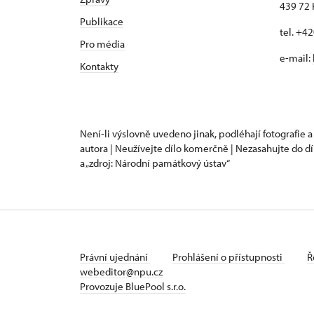
439 72 
Publikace
tel. +4
Pro média
e-mail:
Kontakty
Není-li výslovně uvedeno jinak, podléhají fotografie a
autora | Neužívejte dílo komerčně | Nezasahujte do dí
a „zdroj: Národní památkový ústav“
Právní ujednání
Prohlášení o přístupnosti
Ř
webeditor@npu.cz
Provozuje BluePool s.r.o.