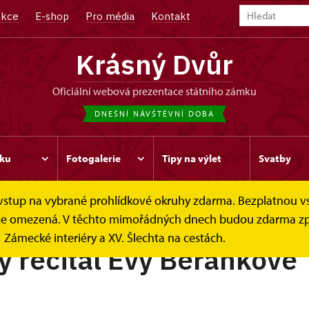
kce
E-shop
Pro média
Kontakt
Krásný Dvůr
oficiální webová prezentace státního zámku
DNEŠNÍ NÁVŠTĚVNÍ DOBA
ku
Fotogalerie
Tipy na výlet
Svatby
e vstup na vybrané prohlídkové okruhy zdarma. Bezplatnou v
ek je omezená. V těchto mimořádných dnech budou zdarma zp
Zámecké interiéry a XV. Šlechta na cestách.
ý recitál Evy Beránkové