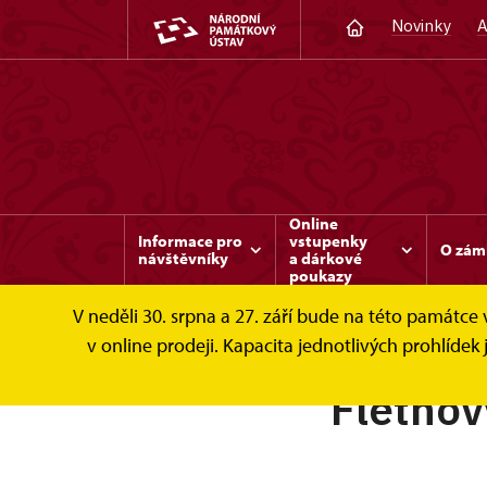
Novinky
A
Online
Informace pro
vstupenky
O zám
návštěvníky
a dárkové
poukazy
V neděli 30. srpna a 27. září bude na této památc
v online prodeji. Kapacita jednotlivých prohlíd
Flétnov