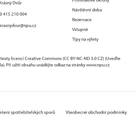
Krásný Dvůr
Návštěvní doba
20 415 210 004
Rezervace
krasnydvur@npu.cz
Vstupné
Tipy na výlety
 texty
licenci Creative Commons
(CC BY-NC-ND 3.0 CZ) (Uveďte
la). Při užití obsahu uvádějte odkaz na stránky www.npu.cz
ešení spotřebitelských sporů
Všeobecné obchodní podmínky