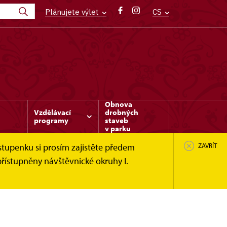
Plánujete výlet
CS
Obnova
Vzdělávací
drobných
programy
staveb
v parku
stupenku si prosím zajistěte předem
ZAVŘÍT
řístupněny návštěvnické okruhy I.