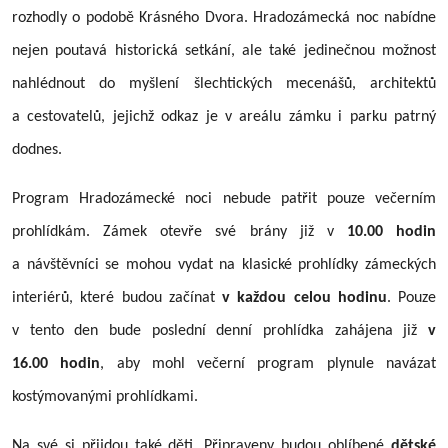
rozhodly o podobě Krásného Dvora. Hradozámecká noc nabídne
nejen poutavá historická setkání, ale také jedinečnou možnost
nahlédnout do myšlení šlechtických mecenášů, architektů
a cestovatelů, jejichž odkaz je v areálu zámku i parku patrný
dodnes.
Program Hradozámecké noci nebude patřit pouze večerním
prohlídkám. Zámek otevře své brány již v
10.00 hodin
a návštěvníci se mohou vydat na klasické prohlídky zámeckých
interiérů, které budou začínat
v každou celou hodinu
. Pouze
v tento den bude poslední denní prohlídka zahájena již
v
16.00 hodin
, aby mohl večerní program plynule navázat
kostýmovanými prohlídkami.
Na své si přijdou také děti. Připraveny budou oblíbené
dětské