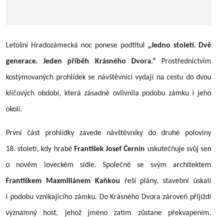
Letošní Hradozámecká noc ponese podtitul
„Jedno století. Dvě
generace. Jeden příběh Krásného Dvora.“
Prostřednictvím
kostýmovaných prohlídek se návštěvníci vydají na cestu do dvou
klíčových období, která zásadně ovlivnila podobu zámku i jeho
okolí.
První část prohlídky zavede návštěvníky do druhé poloviny
18. století, kdy hrabě
František Josef Černín
uskutečňuje svůj sen
o novém loveckém sídle. Společně se svým architektem
Františkem Maxmiliánem Kaňkou
řeší plány, stavební úskalí
i podobu vznikajícího zámku. Do Krásného Dvora zároveň přijíždí
významný host, jehož jméno zatím zůstane překvapením.