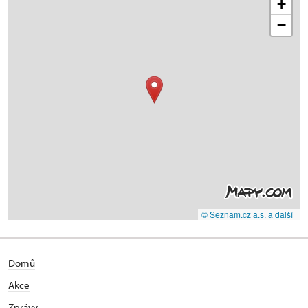
+
−
© Seznam.cz a.s. a další
Domů
Akce
Zprávy