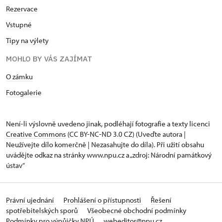
Rezervace
Vstupné
Tipy na výlety
MOHLO BY VÁS ZAJÍMAT
O zámku
Fotogalerie
Není-li výslovně uvedeno jinak, podléhají fotografie a texty
licenci
Creative Commons
(CC BY-NC-ND 3.0 CZ) (Uveďte autora |
Neužívejte dílo komerčně | Nezasahujte do díla). Při užití obsahu
uvádějte odkaz na stránky www.npu.cz a „zdroj: Národní památkový
ústav“
Právní ujednání
Prohlášení o přístupnosti
Řešení
spotřebitelských sporů
Všeobecné obchodní podmínky
Podmínky pro výpůjčky NPÚ
webeditor@npu.cz