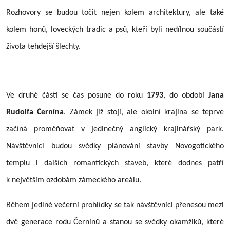
Rozhovory se budou točit nejen kolem architektury, ale také
kolem honů, loveckých tradic a psů, kteří byli nedílnou součástí
života tehdejší šlechty.
Ve druhé části se čas posune do roku
1793
, do období
Jana
Rudolfa Černína
. Zámek již stojí, ale okolní krajina se teprve
začíná proměňovat v jedinečný anglický krajinářský park.
Návštěvníci budou svědky plánování stavby Novogotického
templu i dalších romantických staveb, které dodnes patří
k největším ozdobám zámeckého areálu.
Během jediné večerní prohlídky se tak návštěvníci přenesou mezi
dvě generace rodu Černínů a stanou se svědky okamžiků, které