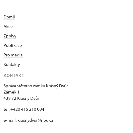
Domů
Akce
Zprávy
Publikace
Pro média
Kontakty
KONTAKT
Správa státního zámku Krásný Dvůr
Zámek 1
439 72 Krásný Dvůr
tel. +420 415 210 004
e-mail:
krasnydvur@npu.cz