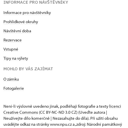
INFORMACE PRO NÁVŠTĚVNÍKY
Informace pro návštěvníky
Prohlídkové okruhy
Návštěvní doba
Rezervace
Vstupné
Tipy na výlety
MOHLO BY VÁS ZAJÍMAT
O zámku
Fotogalerie
Není-li výslovně uvedeno jinak, podléhají fotografie a texty
licenci
Creative Commons
(CC BY-NC-ND 3.0 CZ) (Uveďte autora |
Neužívejte dílo komerčně | Nezasahujte do díla). Při užití obsahu
uvádějte odkaz na stránky www.npu.cz a „zdroj: Národní památkový