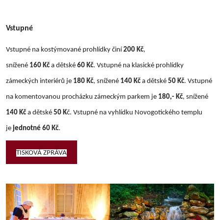
Vstupné
Vstupné na kostýmované prohlídky činí
200 Kč
,
snížené
160 Kč
a dětské
60 Kč
. Vstupné na klasické prohlídky
zámeckých interiérů je
180 Kč
, snížené
140 Kč
a dětské
50 Kč
.
Vstupné
na komentovanou procházku zámeckým parkem je
180,- Kč
, snížené
140 Kč
a dětské
50 K
č.
Vstupné na vyhlídku Novogotického templu
je
jednotné 60 Kč
.
TISKOVÁ ZPRÁVA