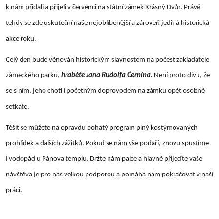
k nám přidali a přijeli v červenci na státní zámek Krásný Dvůr. Právě
tehdy se zde uskuteční naše nejoblíbenější a zároveň jediná historická
akce roku.
Celý den bude věnován historickým slavnostem na počest zakladatele
zámeckého parku,
hraběte Jana Rudolfa Černína.
Není proto divu, že
se s ním, jeho chotí i početným doprovodem na zámku opět osobně
setkáte.
Těšit se můžete na opravdu bohatý program plný kostýmovaných
prohlídek a dalších zážitků. Pokud se nám vše podaří, znovu spustíme
i vodopád u Pánova templu. Držte nám palce a hlavně přijeďte vaše
návštěva je pro nás velkou podporou a pomáhá nám pokračovat v naší
práci.